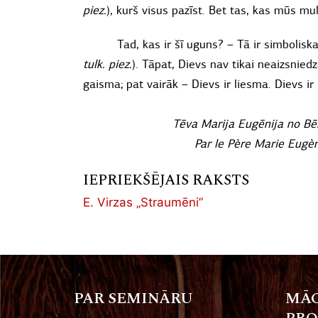
piez.
), kurš visus pazīst. Bet tas, kas mūs m
Tad, kas ir šī uguns? – Tā ir simboliska
tulk. piez.
). Tāpat, Dievs nav tikai neaizsnie
gaisma; pat vairāk – Dievs ir liesma. Dievs ir 
Tēva Marija Eugēnija no Bē
Par le Père Marie Eugèn
IEPRIEKŠĒJAIS RAKSTS
E. Virzas „Straumēni”
PAR SEMINĀRU
MĀC