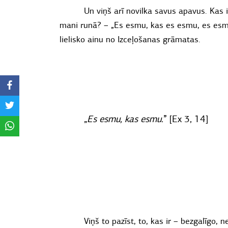
Un viņš arī novilka savus apavus. Kas i
mani runā? – „Es esmu, kas es esmu, es esm
lielisko ainu no Izceļošanas grāmatas.
„
Es esmu, kas esmu.
”
[Ex 3, 14]
Viņš to pazīst, to, kas ir – bezgalīgo