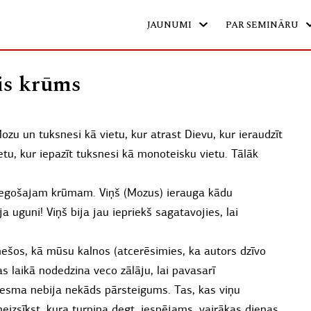
JAUNUMI
PAR SEMINĀRU
ais krūms
ozu un tuksnesi kā vietu, kur atrast Dievu, kur ieraudzīt
etu, kur iepazīt tuksnesi kā monoteisku vietu. Tālāk
degošajam krūmam. Viņš (Mozus) ierauga kādu
uguni! Viņš bija jau iepriekš sagatavojies, lai
snešos, kā mūsu kalnos (atcerēsimies, ka autors dzīvo
as laikā nodedzina veco zālāju, lai pavasarī
iesma nebija nekāds pārsteigums. Tas, kas viņu
neizsīkst, kura turpina degt, iespējams, vairākas dienas,