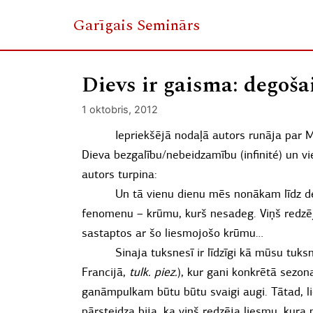
Garīgais Seminārs
Skip
to
Dievs ir gaisma: degoš
content
1 oktobris, 2012
Iepriekšējā nodaļā autors runāja par M
Dieva bezgalību/nebeidzamību (infinité) un vi
autors turpina:
Un tā vienu dienu mēs nonākam līdz 
fenomenu – krūmu, kurš nesadeg. Viņš redzēja 
sastaptos ar šo liesmojošo krūmu…
Sinaja tuksnesī ir līdzīgi kā mūsu tuk
Francijā,
tulk. piez.
), kur gani konkrētā sezon
ganāmpulkam būtu būtu svaigi augi. Tātad, l
pārsteidza bija, ka viņš redzēja liesmu, kura 