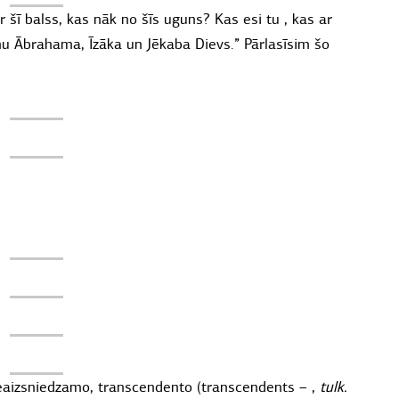
r šī balss, kas nāk no šīs uguns? Kas esi tu , kas ar
u Ābrahama, Īzāka un Jēkaba Dievs.” Pārlasīsim šo
, neaizsniedzamo, transcendento (transcendents – ,
tulk.