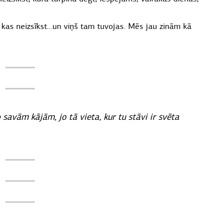
i, kas neizsīkst…un viņš tam tuvojas. Mēs jau zinām kā
savām kājām, jo tā vieta, kur tu stāvi ir svēta