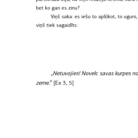
bet ko gan es zinu?
Viņš saka: es iešu to aplūkot, to ugun
viņš tiek sagaidīts:
„
Netuvojies! Novelc savas kurpes no 
zeme.
”
[Ex 3, 5]