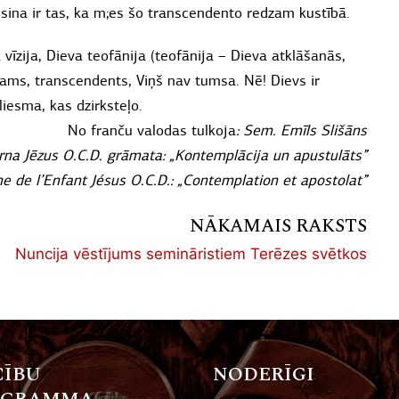
ulsina ir tas, ka m;es šo transcendento redzam kustībā.
 vīzija, Dieva teofānija (teofānija – Dieva atklāšanās,
dzams, transcendents, Viņš nav tumsa. Nē! Dievs ir
liesma, kas dzirksteļo.
No franču valodas tulkoja
: Sem. Emīls Slišāns
rna Jēzus O.C.D. grāmata: „Kontemplācija un apustulāts”
e de l’Enfant Jésus O.C.D.: „Contemplation et apostolat”
NĀKAMAIS RAKSTS
Nuncija vēstījums semināristiem Terēzes svētkos
ĪBU
NODERĪGI