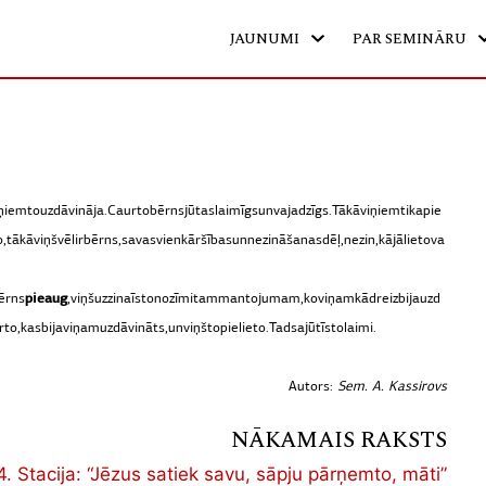
JAUNUMI
PAR SEMINĀRU
iņiem
to
uzdāvināja.
Caur
to
bērns
jūtas
laimīgs
un
vajadzīgs.
Tā
kā
viņiem
tika
pie
o,
tā
kā
viņš
vēl
ir
bērns,
savas
vienkāršības
un
nezināšanas
dēļ,
nezin,
kā
jālieto
va
pieaug
ērns
,
viņš
uzzina
īsto
nozīmi
tam
mantojumam,
ko
viņam
kādreiz
bija
uzd
r
to,
kas
bija
viņam
uzdāvināts,
un
viņš
to
pielieto.
Tad
sajūt
īsto
laimi.
Autors:
Sem. A. Kassirovs
NĀKAMAIS RAKSTS
4. Stacija: “Jēzus satiek savu, sāpju pārņemto, māti”