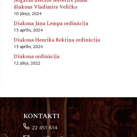
Jelgavas diecēzē iesvētīts jauns
diakons Vladimirs Veličko
10 jūnijs, 2024
Diakona Jāņa Lempa ordinācija
13 aprīlis, 2024
Diakona Henrika Rektiņa ordinācija
13 aprīlis, 2024
Diakona ordinācija
12 jūlijs, 2022
KONTAKTI
22 451 614