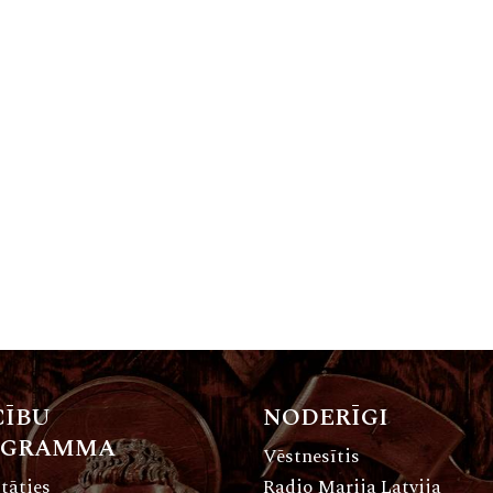
ĪBU
NODERĪGI
OGRAMMA
Vēstnesītis
tāties
Radio Marija Latvija