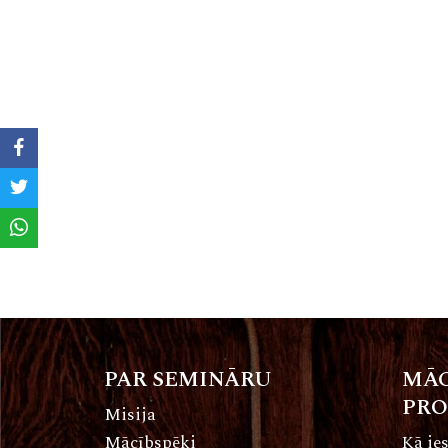
PAR SEMINĀRU
MĀC
PR
Misija
Mācībspēki
Kā ies