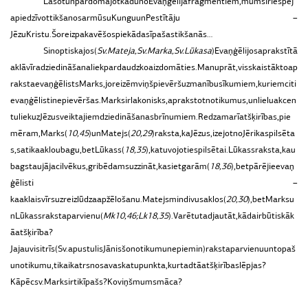
Lasot
un
pārdomājot
kādu
no
Evaņģēlija
fragmentiem,
mums
ir
iespēj
a
piedzīvot
tikšanos
ar
mūsu
Kungu
un
Pestītāju –
Jēzu
Kristu.
Šoreiz
pakavēšos
pie
kādas
īpašas
tikšanās…
Sinoptiskajos
(
Sv.
Mateja,
Sv.
Marka,
Sv.
Lūkasa
)
Evaņģēlijos
aprakstītā
aklā
vīra
dziedināšana
liek
par
daudz
ko
aizdomāties.
Manuprāt,
visskaistāk
to
ap
raksta
evaņģēlists
Marks,
jo
reizēm
viņš
pievērš
uzmanību
sīkumiem,
kuriem
citi
evaņģēlisti
nepievēršas.
Marks
ir
lakonisks,
aprakstot
notikumus,
un
lielu
akcen
tu
liek
uz
Jēzus
veiktajiem
dziedināšanas
brīnumiem.
Redzam
arī
atšķirības,
pie
mēram,
Marks
(
10,45
)
un
Matejs
(
20,29
)
raksta,
ka
Jēzus,
izejot
no
Jērikas
pilsēta
s,
satika
aklo
ubagu,
bet
Lūkass
(
18,35
),
ka
tuvojoties
pilsētai.
Lūkass
raksta,
ka
u
bags
taujāja
cilvēkus,
gribēdams
uzzināt,
kas
iet
garām
(
18,36
),
bet
pārējie
evaņ
ģēlisti –
ka
aklais
vīrs
uzreiz
lūdza
apžēlošanu.
Matejs
min
divus
aklos
(
20,30
),
bet
Marks
u
n
Lūkass
raksta
par
vienu
(
Mk
10,
46;
Lk
18,
35
).
Varētu
tad
jautāt,
kāda
ir
būtiskāk
ā
atšķirība?
Ja
jau
visi
trīs
(Sv.
apustulis
Jānis
šo
notikumu
nepiemin)
raksta
par
vienu
un
to
paš
u
notikumu,
tikai
katrs
no
sava
skatu
punkta,
kur
tad
tā
atšķirība
slēpjas?
Kāpēc
sv.
Marks
ir
tik
īpašs?
Ko
viņš
mums
māca?