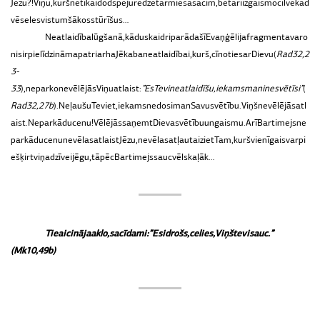
Jēzu?!
Viņu,
kurš
ne
tikai
dod
spēju
redzēt
ar
miesas
acīm,
bet
arī
izgaismo
cilvēka
d
vēseles
vistumšākos
stūrīšus…
Neatlaidība
lūgšanā,
kādu
skaidri
parāda
šī
Evaņģēlija
fragmenta
varo
nis
ir
pielīdzināma
patriarha
Jēkaba
neatlaidībai,
kurš,
cīnoties
ar
Dievu
(
Rad
32,
2
3-
33
),
neparko
nevēlējās
Viņu
atlaist:
”
Es
Tevi
neatlaidīšu,
iekams
mani
nesvētīsi
”
(
Rad
32,
27b
).
Neļaušu
Tev
iet,
iekams
nedosi
man
Savu
svētību.
Viņš
nevēlējās
atl
aist.
Ne
par
kādu
cenu!
Vēlējās
saņemt
Dieva
svētību
un
gaismu.
Arī
Bartimejs
ne
par
kādu
cenu
nevēlas
atlaist
Jēzu,
nevēlas
atļaut
aiziet
Tam,
kurš
vienīgais
var
pi
ešķirt
viņa
dzīvei
jēgu,
tāpēc
Bartimejs
sauc
vēl
skaļāk…
Tie
aicināja
aklo,
sacīdami:
”
Esi
drošs,
celies,
Viņš
tevi
sauc
.”
(Mk
10,
49b)