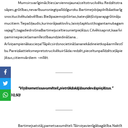
Mums
ir
svarīgi
mācīties
(arvien
no
jauna)
celt
otru
cilvēku.
Redzēt
otra
sāpes,
grūtības,
nevarību
un
sniegt
palīdzīgu
roku.
Bartimejs
bija
pilnībā
atkarīg
s
no
citu
cilvēku
labvēlības.
Bieži
pazemojoši
ir
tas,
ka
tev
jākļūst
par
apgrūtināju
mu
citiem.
Tie
paši
ļaudis,
kuri
norāja
aklo
vīru,
lai
viņš
apklust
(ko
gan
tam
ubagam
vajag?),
tagad
iedrošina
Bartimeju
celties
un
iet
pie
Jēzus.
Cilvēki
saprot,
ka
arī
vi
ņam
ir
nepieciešama
mīlestība
un
dziedināšana…
Arī
viņam
pienākas
cieņa!
Tāpēc
sirds
nocietināšana
nekādi
neiet
kopā
ar
mīlestī
bu.
Pareizā
attieksme
pret
otru
cilvēku
ir
šāda:
redzēt,
piecelt
un
palīdzēt
ceļā
pie
Jēzus,
citiem
vārdiem –
mīlēt.
“
Viņš
nometis
savu
mēteli,
pietrūkās
kājās
un
devās
pie
Jēzus
.”
(Mk
10,
50)
Bartimejs
atstāj,
pamet
savu
mēteli.
Tā
ir
viņa
vienīgā
bagātība.
Naktī
t