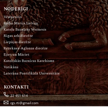
NODERĪGI
Vēstnesītis
Radio Marija Latvija
Katoļu Baznīcas Vēstnesis
Rīgas arhidiecēze
Liepājas diecēze
Rēzeknes-Aglonas diecēze
Ejiet un Māciet
Katoliskās Baznīcas Katehisms
Vatikāns
Laterāna Pontifikālā Universitāte
KONTAKTI
22 451 614
rgs.rti@gmail.com