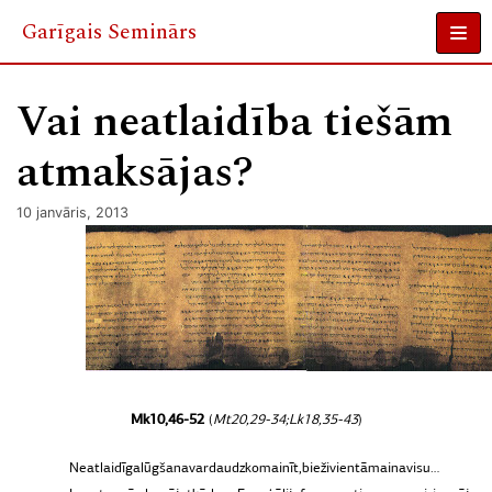
Garīgais Seminārs
Skip
to
Vai neatlaidība tiešām
content
atmaksājas?
10 janvāris, 2013
Mk
10,
46-52
(
Mt
20,
29-34;
Lk
18,
35-43
)
Neatlaidīga
lūgšana
var
daudz
ko
mainīt,
bieži
vien
tā
maina
visu…