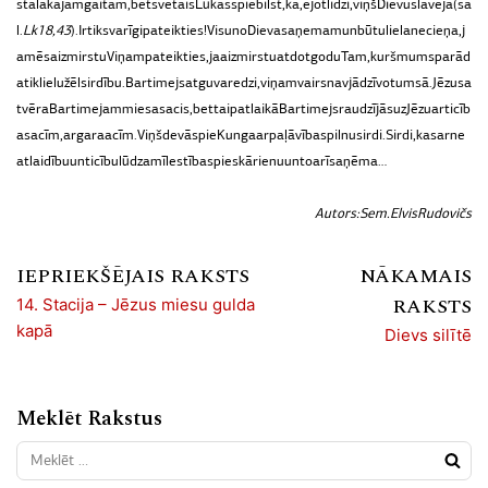
s
tālākajām
gaitām,
bet
svētais
Lūkass
piebilst,
ka,
ejot
līdzi,
viņš
Dievu
slavēja
(sa
l.
Lk
18,
43
).
Ir
tik
svarīgi
pateikties!
Visu
no
Dieva
saņemam
un
būtu
liela
necieņa,
j
a
mēs
aizmirstu
Viņam
pateikties,
ja
aizmirstu
atdot
godu
Tam,
kurš
mums
parād
a
tik
lielu
žēlsirdību.
Bartimejs
atguva
redzi,
viņam
vairs
nav
jādzīvo
tumsā.
Jēzus
a
tvēra
Bartimejam
miesas
acis,
bet
tai
pat
laikā
Bartimejs
raudzījās
uz
Jēzu
ar
ticīb
as
acīm,
ar
gara
acīm.
Viņš
devās
pie
Kunga
ar
paļāvības
pilnu
sirdi.
Sirdi,
kas
ar
ne
atlaidību
un
ticību
lūdza
mīlestības
pieskārienu
un
to
arī
saņēma…
Autors:
Sem.
Elvis
Rudovičs
IEPRIEKŠĒJAIS RAKSTS
NĀKAMAIS
RAKSTS
14. Stacija – Jēzus miesu gulda
kapā
Dievs silītē
Meklēt Rakstus