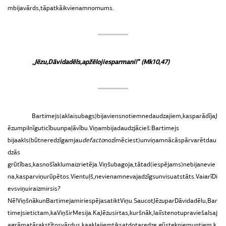
m
bija
vārds,
tāpat
kā
ikvienam
no
mums.
„
Jēzu,
Dāvida
dēls,
apžēlojies
par
mani!
”
(Mk
10,47)
Bartimejs
(aklais
ubags)
bija
viens
no
tiem
nedaudzajiem,
kas
parādīja
J
ēzum
pilnīgu
ticību
un
paļāvību.
Viņam
bija
daudz
jācieš:
Bartimejs
bija
akls
(būt
neredzīgam
jau
de
facto
nozīmē
ciest)
un
viņam
nācās
pārvarēt
dau
dzās
grūtības,
kas
no
šī
akluma
izrietēja.
Viņš
ubagoja,
tātad
(iespējams)
nebija
nevie
na,
kas
par
viņu
rūpētos.
Vientuļš,
nevienam
nevajadzīgs
un
visu
atstāts.
Vai
arī
Di
evs
viņu
ir
aizmirsis?
Nē!
Viņš
nāk
un
Bartimejam
ir
iespēja
satikt
Viņu.
Saucot
Jēzu
par
Dāvida
dēlu,
Bar
timejs
ietic
tam,
ka
Viņš
ir
Mesija.
Ka
Jēzus
ir
tas,
kurš
nāk,
lai
īstenotu
pravieša
Isaj
a
grāmatā
rakstītos
vārdus,
ka
aklajiem
tiks
atdota
redze,
gūstekņiem
un
tiem,
k