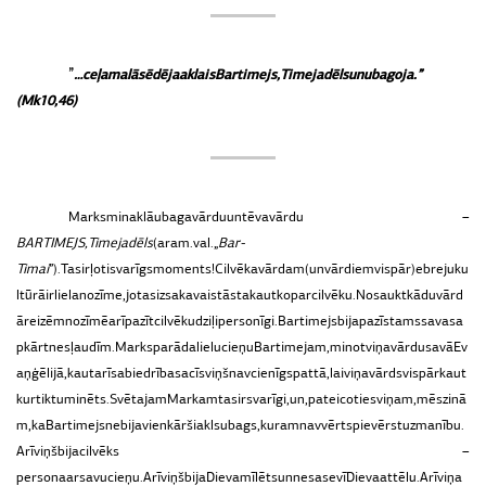
”
…ceļa
malā
sēdēja
aklais
Bartimejs,
Timeja
dēls
un
ubagoja.
”
(Mk
10,46)
Marks
min
aklā
ubaga
vārdu
un
tēva
vārdu –
BARTIMEJS,
Timeja
dēls
(aram.
val.
„
Bar-
Timai
”
).
Tas
ir
ļoti
svarīgs
moments!
Cilvēka
vārdam
(un
vārdiem
vispār)
ebreju
ku
ltūrā
ir
liela
nozīme,
jo
tas
izsaka
vai
stāsta
kaut
ko
par
cilvēku.
Nosaukt
kādu
vārd
ā
reizēm
nozīmē
arī
pazīt
cilvēku
dziļi
personīgi.
Bartimejs
bija
pazīstams
savas
a
pkārtnes
ļaudīm.
Marks
parāda
lielu
cieņu
Bartimejam,
minot
viņa
vārdu
savā
Ev
aņģēlijā,
kaut
arī
sabiedrības
acīs
viņš
nav
cienīgs
pat
tā,
lai
viņa
vārds
vispār
kaut
kur
tiktu
minēts.
Svētajam
Markam
tas
ir
svarīgi,
un,
pateicoties
viņam,
mēs
zinā
m,
ka
Bartimejs
nebija
vienkārši
akls
ubags,
kuram
nav
vērts
pievērst
uzmanību.
Arī
viņš
bija
cilvēks –
persona
ar
savu
cieņu.
Arī
viņš
bija
Dieva
mīlēts
un
nesa
sevī
Dieva
attēlu.
Arī
viņa