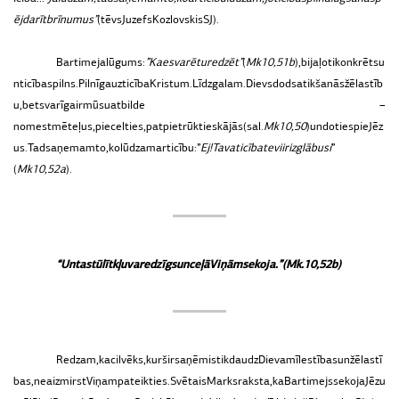
ēj
darīt
brīnumus
”
(tēvs
Juzefs
Kozlovskis
SJ).
Bartimeja
lūgums:
”
Ka
es
varētu
redzēt
”
(
Mk
10,
51b
),
bija
ļoti
konkrēts
u
n
ticības
pilns.
Pilnīga
uzticība
Kristum.
Līdz
galam.
Dievs
dod
satikšanās
žēlastīb
u,
bet
svarīga
ir
mūsu
atbilde –
nomest
mēteļus,
piecelties,
pat
pietrūkties
kājās
(sal.
Mk
10,
50
)
un
doties
pie
Jēz
us.
Tad
saņemam
to,
ko
lūdzam
ar
ticību:
”
Ej!
Tava
ticība
tevi
ir
izglābusi
”
(
Mk
10,52a
).
“
Un
tas
tūlīt
kļuva
redzīgs
un
ceļā
Viņām
sekoja.”
(Mk.
10,
52b)
Redzam,
ka
cilvēks,
kurš
ir
saņēmis
tik
daudz
Dieva
mīlestības
un
žēlastī
bas,
neaizmirst
Viņam
pateikties.
Svētais
Marks
raksta,
ka
Bartimejs
sekoja
Jēzu