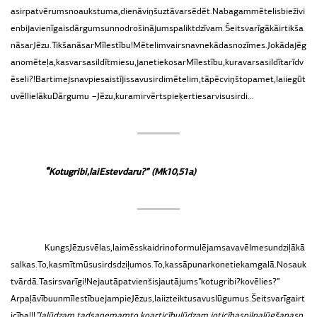
as
ir
patvērums
no
aukstuma,
dienā
viņš
uz
tā
var
sēdēt.
Nabagam
mētelis
bieži
vi
en
bija
vienīgais
dārgums
un
nodrošinājums
palikt
dzīvam.
Šeit
svarīgākā
ir
tikša
nās
ar
Jēzu.
Tikšanās
ar
Mīlestību!
Mētelim
vairs
nav
nekādas
nozīmes.
Jo
kāda
jēg
a
no
mēteļa,
kas
var
sasildīt
miesu,
ja
netiekos
ar
Mīlestību,
kura
var
sasildīt
arī
dv
ēseli?!
Bartimejs
nav
piesaistījis
savu
sirdi
mētelim,
tāpēc
viņš
to
pamet,
lai
iegūt
u
vēl
lielāku
Dārgumu –
Jēzu,
kuram
ir
vērts
pieķerties
ar
visu
sirdi…
“
Ko
tu
gribi,
lai
Es
tev
daru?
”
(Mk
10,
51a)
Kungs
Jēzus
vēlas,
lai
mēs
skaidri
noformulējam
sava
vēlmes
un
dziļākā
s
alkas.
To,
kas
mīt
mūsu
sirds
dziļumos.
To,
kas
sāp
un
ar
ko
netiekam
galā.
Nosauk
t
vārdā.
Tas
ir
svarīgi!
Ne
jau
tāpat
vien
šis
jautājums
”
ko
tu
gribi?
ko
vēlies?
”
Ar
paļāvību
un
mīlestību
ejam
pie
Jēzus,
lai
izteiktu
savus
lūgumus.
Šeit
svarīga
ir
t
icība!!!
”
Ja
lūdzam,
tad
saņemam
to,
ko
ar
ticību
lūdzam,
jo
ticības
pilna
lūgšana
sp