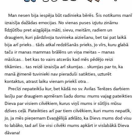
Man nesen bija iespēja būt radinieka bērēs. Šis notikums manī
izraisīja dažādas emocijas. No vienas puses izjutu zināmu
līdzjūtību pret aizgājēja māti, sievu, meitām, radiem un
draugiem, kuri pārdzīvoja tuvinieka aiziešanu, bet tai pat laikā
bija arī prieks… tāds atkal redzēšanās prieks, jo vīrs, kuru glabā
taču ir manas mammas brālēns un viņa meitas – manas
māsīcas… bet kas to vairs atcerās kad mēs pēdējo reizi
tikāmies… tas reizē izraisīja arī skumjas… skumjas par to, ka
manā ģimenē tuvinieki nav pieraduši satikties, uzturēt
kontaktus, atrast laiku vienam priekš otra…
Precīzi nepateikšu kur, bet kādā no sv. Avilas Terēzes darbiem
lasīju par draugiem apmēram šadu domu: mums vajag pateikties
Dieva par visiem cilvēkiem, kurus viņš mums ir sūtījis mūsu
dzīves ceļā. Pateikties arī par tiem cilvēkiem, kuri mums nepatīk,
jo, ja mēs pieņemam Evaņģēlijā atklāto, ka Dievs mums dod visu
to labāko, tad arī šie visi cilvēki mums apkārt ir vislabākā Dieva
dāvana!