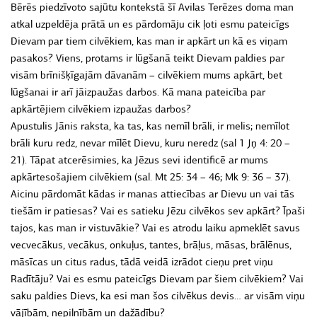
Bērēs piedzīvoto sajūtu kontekstā šī Avilas Terēzes doma man
atkal uzpeldēja prātā un es pārdomāju cik ļoti esmu pateicīgs
Dievam par tiem cilvēkiem, kas man ir apkārt un kā es viņam
pasakos? Viens, protams ir lūgšanā teikt Dievam paldies par
visām brīnišķīgajām dāvanām – cilvēkiem mums apkārt, bet
lūgšanai ir arī jāizpaužas darbos. Kā mana pateicība par
apkārtējiem cilvēkiem izpaužas darbos?
Apustulis Jānis raksta, ka tas, kas nemīl brāli, ir melis; nemīlot
brāli kuru redz, nevar mīlēt Dievu, kuru neredz (sal 1 Jņ 4: 20 –
21). Tāpat atcerēsimies, ka Jēzus sevi identificē ar mums
apkārtesošajiem cilvēkiem (sal. Mt 25: 34 – 46; Mk 9: 36 – 37).
Aicinu pārdomāt kādas ir manas attiecības ar Dievu un vai tās
tiešām ir patiesas? Vai es satieku Jēzu cilvēkos sev apkārt? Īpaši
tajos, kas man ir vistuvākie? Vai es atrodu laiku apmeklēt savus
vecvecākus, vecākus, onkuļus, tantes, brāļus, māsas, brālēnus,
māsīcas un citus radus, tādā veidā izrādot cieņu pret viņu
Radītāju? Vai es esmu pateicīgs Dievam par šiem cilvēkiem? Vai
saku paldies Dievs, ka esi man šos cilvēkus devis… ar visām viņu
vājībām, nepilnībām un dažādību?