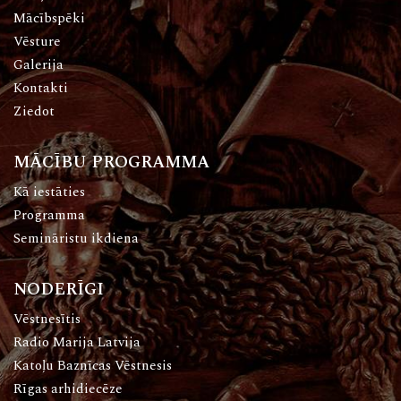
Mācībspēki
Vēsture
Galerija
Kontakti
Ziedot
MĀCĪBU PROGRAMMA
Kā iestāties
Programma
Semināristu ikdiena
NODERĪGI
Vēstnesītis
Radio Marija Latvija
Katoļu Baznīcas Vēstnesis
Rīgas arhidiecēze