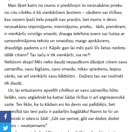
Man šķiet katrs no mums ir piedzīvojis to neizsakāmo prieku
no citu cilvēku it kā vienkāršiem žestiem – vārdiem vai rīcības,
kas viņiem īpaši lielu piepūli nav prasījis, bet mums ir devis
neizsakāmu stiprinājumu, mierinājumu, prieku… tāds, piemēram,
ir vienkāršs sirsnīgs smaids, drauga telefona zvans vai īsziņa ar
uzmundrinājuma tekstu un smaidiņu, maigs apskāviens,
draudzīgs padoms u.t.t. Kāpēc gan lai mēs paši šīs lietas nedotu
tālāk citiem? Tas taču ir tik vienkārši, via ne?!
Nebūsim skopi! Mēs neko daudz nezaudēsim dāvājot citiem savu
uzmanību, savu lūgšanu, savu smaidu, rokas spiedienu, laipnu
vārdu, vai arī vienkārši savu klātbūtni… Dažreiz tas var nozīmēt
tik daudz…
Un, lai entuziasms apveltīt cilvēkus ar savu uzmanību būtu
lielāks, varu atgādināt ka katrai šādai rīcībai ir arī atgriezeniskā
saite. Tev likās, ka tu kādam esi ko devis vai palīdzējis, bet
patiesībā tas tevi pašu ir padarījis bagātāku! Rainis to īsi un
lakoniski ir izteicis šādi: „Gūt var ņemot, gūt var dodot; dodot
gūtais – neatņemams”.