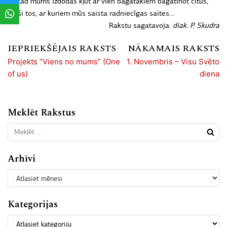
La tad mums izdodas kļūt ar vien bagātākiem bagātinot citus,
īpaši tos, ar kuriem mūs saista radniecīgas saites…
Rakstu sagatavoja:
diak. P. Skudra
IEPRIEKŠĒJAIS RAKSTS
NĀKAMAIS RAKSTS
Projekts “Viens no mums” (One
1. Novembris – Visu Svēto
of us)
diena
Meklēt Rakstus
Arhīvi
Kategorijas