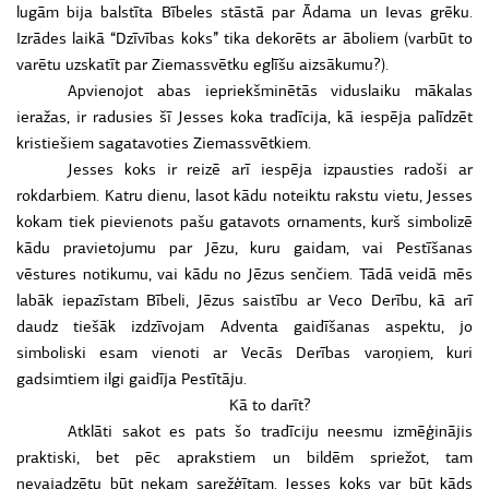
lugām bija balstīta Bībeles stāstā par Ādama un Ievas grēku.
Izrādes laikā “Dzīvības koks” tika dekorēts ar āboliem (varbūt to
varētu uzskatīt par Ziemassvētku eglīšu aizsākumu?).
Apvienojot abas iepriekšminētās viduslaiku mākalas
ieražas, ir radusies šī Jesses koka tradīcija, kā iespēja palīdzēt
kristiešiem sagatavoties Ziemassvētkiem.
Jesses koks ir reizē arī iespēja izpausties radoši ar
rokdarbiem. Katru dienu, lasot kādu noteiktu rakstu vietu, Jesses
kokam tiek pievienots pašu gatavots ornaments, kurš simbolizē
kādu pravietojumu par Jēzu, kuru gaidam, vai Pestīšanas
vēstures notikumu, vai kādu no Jēzus senčiem. Tādā veidā mēs
labāk iepazīstam Bībeli, Jēzus saistību ar Veco Derību, kā arī
daudz tiešāk izdzīvojam Adventa gaidīšanas aspektu, jo
simboliski esam vienoti ar Vecās Derības varoņiem, kuri
gadsimtiem ilgi gaidīja Pestītāju.
Kā to darīt?
Atklāti sakot es pats šo tradīciju neesmu izmēģinājis
praktiski, bet pēc aprakstiem un bildēm spriežot, tam
nevajadzētu būt nekam sarežģītam. Jesses koks var būt kāds