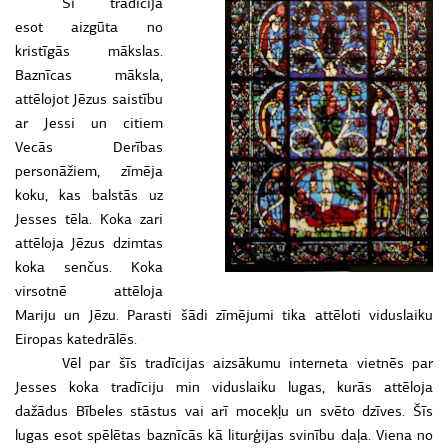
Šī tradīcija
esot aizgūta no
kristīgās mākslas.
Baznīcas māksla,
attēlojot Jēzus saistību
ar Jessi un citiem
Vecās Derības
personāžiem, zīmēja
koku, kas balstās uz
Jesses tēla. Koka zari
attēloja Jēzus dzimtas
koka senčus. Koka
virsotnē attēloja
Mariju un Jēzu. Parasti šādi zīmējumi tika attēloti viduslaiku
Eiropas katedrālēs.
Vēl par šīs tradīcijas aizsākumu interneta vietnēs par
Jesses koka tradīciju min viduslaiku lugas, kurās attēloja
dažādus Bībeles stāstus vai arī mocekļu un svēto dzīves. Šīs
lugas esot spēlētas baznīcās kā liturģijas svinību daļa. Viena no