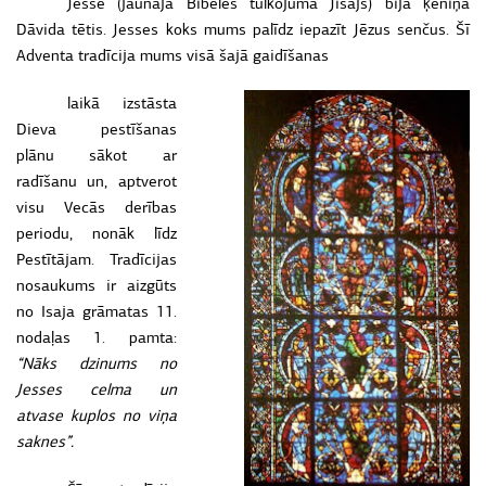
Jesse (jaunajā Bībeles tulkojumā Jišajs) bija ķēniņa
Dāvida tētis. Jesses koks
mums palīdz iepazīt Jēzus senčus. Šī
Adventa tradīcija mums visā šajā gaidīšanas
laikā izstāsta
Dieva pestīšanas
plānu sākot ar
radīšanu un, aptverot
visu Vecās derības
periodu, nonāk līdz
Pestītājam. Tradīcijas
nosaukums ir aizgūts
no Isaja grāmatas 11.
nodaļas 1. pamta:
“Nāks dzinums no
Jesses celma un
atvase kuplos no viņa
saknes”.