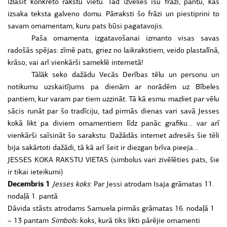
izlasīt konkrēto rakstu vietu. Tad izvēlies īsu frāzi, pantu, kas
izsaka teksta galveno domu. Pārraksti šo frāzi un piestiprini to
savam ornamentam, kuru pats būsi pagatavojis.
Paša ornamenta izgatavošanai izmanto visas savas
radošās spējas: zīmē pats, griez no laikrakstiem, veido plastalīnā,
krāso, vai arī vienkārši sameklē internetā!
Tālāk seko dažādu Vecās Derības tēlu un personu un
notikumu uzskaitījums pa dienām ar norādēm uz Bībeles
pantiem, kur varam par tiem uzzināt. Tā kā esmu mazliet par vēlu
sācis runāt par šo tradīciju, tad pirmās dienas vari savā Jesses
kokā likt pa diviem ornamentiem līdz panāc grafiku… var arī
vienkārši saīsināt šo sarakstu. Dažādās internet adresēs šie tēli
bija sakārtoti dažādi, tā kā arī šeit ir diezgan brīva pieeja…
JESSES KOKA RAKSTU VIETAS (simbolus vari zivēlēties pats, šie
ir tikai ieteikumi)
Decembris 1
Jesses koks
: Par Jessi atrodam Isaja grāmatas 11.
nodaļā 1. pantā
Dāvida stāsts atrodams Samuela pirmās grāmatas 16. nodaļā 1
– 13 pantam
Simbols:
koks, kurā tiks likti pārējie ornamenti