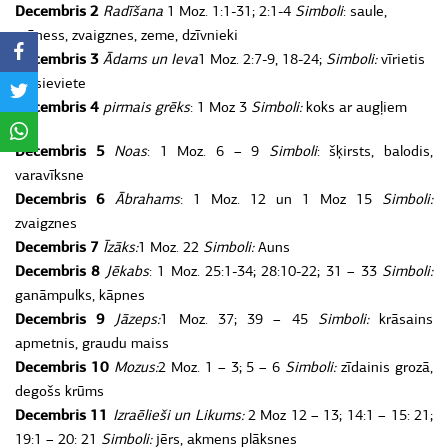
Decembris 2
Radīšana
1 Moz. 1:1-31; 2:1-4
Simboli
: saule,
mēness, zvaigznes, zeme, dzīvnieki
Decembris 3
Ādams un Ieva
1 Moz. 2:7-9, 18-24;
Simboli:
vīrietis
un sieviete
Decembris 4
pirmais grēks
: 1 Moz 3
Simboli:
koks ar augļiem
Decembris 5
Noas
: 1 Moz. 6 – 9
Simboli
: šķirsts, balodis,
varavīksne
Decembris 6
Ābrahams
: 1 Moz. 12 un 1 Moz 15
Simboli:
zvaigznes
Decembris 7
Īzāks:
1 Moz. 22
Simboli:
Auns
Decembris 8
Jēkabs
: 1 Moz. 25:1-34; 28:10-22; 31 – 33
Simboli:
ganāmpulks, kāpnes
Decembris 9
Jāzeps:
1 Moz. 37; 39 – 45
Simboli:
krāsains
apmetnis, graudu maiss
Decembris 10
Mozus:
2 Moz. 1 – 3; 5 – 6
Simboli:
zīdainis grozā,
degošs krūms
Decembris 11
Izraēlieši un Likums:
2 Moz 12 – 13; 14:1 – 15: 21;
19:1 – 20: 21
Simboli:
jērs, akmens plāksnes