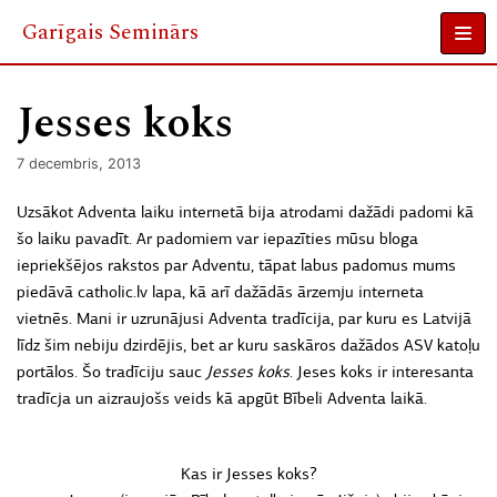
Garīgais Seminārs
Skip
to
Jesses koks
content
7 decembris, 2013
Uzsākot Adventa laiku internetā bija atrodami dažādi padomi kā
šo laiku pavadīt. Ar padomiem var iepazīties mūsu bloga
iepriekšējos rakstos par Adventu, tāpat labus padomus mums
piedāvā catholic.lv lapa, kā arī dažādās ārzemju interneta
vietnēs. Mani ir uzrunājusi Adventa tradīcija, par kuru es Latvijā
līdz šim nebiju dzirdējis, bet ar kuru saskāros dažādos ASV katoļu
portālos. Šo tradīciju sauc
Jesses koks
. Jeses koks ir interesanta
tradīcja un aizraujošs veids kā apgūt Bībeli Adventa laikā.
Kas ir Jesses koks?