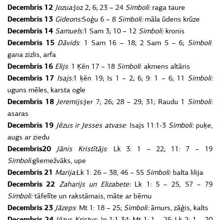
Decembris 12
Jozua:
Joz 2; 6; 23 – 24
Simboli:
raga taure
Decembris 13
Gideons:
Soģu 6 – 8
Simboli:
māla ūdens krūze
Decembris 14
Samuels:
1 Sam 3; 10 – 12
Simboli:
kronis
Decembris 15
Dāvids
: 1 Sam 16 – 18; 2 Sam 5 – 6;
Simboli
:
gana zizlis, arfa
Decembris 16
Elijs
: 1 Ķēn 17 – 18
Simboli
: akmens altāris
Decembris 17
Isajs:
1 ķēn 19; Is 1 – 2; 6; 9: 1 – 6; 11
Simboli:
uguns mēles, karsta ogle
Decembris 18
Jeremijs:
Jer 7; 26; 28 – 29; 31; Raudu 1
Simboli:
asaras
Decembris 19
Jēzus ir Jesses atvase
: Isajs 11:1-3
Simboli:
puķe,
augs ar ziedu
Decembris20
Jānis Kristītājs
: Lk 3: 1 – 22; 11: 7 – 19
Simboli:
gliemežvāks, upe
Decembris 21
Marija:
Lk 1: 26 – 38, 46 – 55
Simboli:
balta lilija
Decembris 22
Zaharijs un Elizabete:
Lk 1: 5 – 25, 57 – 79
Simboli:
tāfelīte un rakstāmais, māte ar bērnu
Decembris 23
Jāzeps
: Mt 1: 18 – 25;
Simboli:
āmurs, zāģis, kalts
Decembris 24
Jēzus Kristus
: Jņ 1:1-34; Mt 1: 1 – 25; Lk 2: 1 – 20