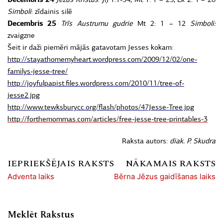
Simboli
: zīdainis silē
Decembris 25
Trīs Austrumu gudrie
Mt 2: 1 – 12
Simboli:
zvaigzne
Šeit ir daži piemēri mājās gatavotam Jesses kokam:
http://stayathomemyheart.wordpress.com/2009/12/02/one-
familys-jesse-tree/
http://joyfulpapist.files.wordpress.com/2010/11/tree-of-
jesse2.jpg
http://www.tewksburycc.org/flash/photos/47Jesse-Tree.jpg
http://forthemommas.com/articles/free-jesse-tree-printables-3
Raksta autors:
diak. P. Skudra
IEPRIEKŠĒJAIS RAKSTS
NĀKAMAIS RAKSTS
Adventa laiks
Bērna Jēzus gaidīšanas laiks
Meklēt Rakstus