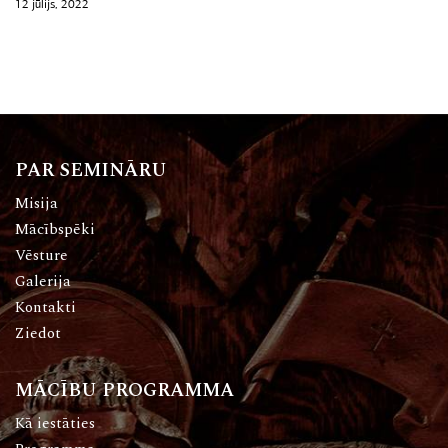
12 jūlijs, 2022
PAR SEMINĀRU
Misija
Mācībspēki
Vēsture
Galerija
Kontakti
Ziedot
MĀCĪBU PROGRAMMA
Kā iestāties