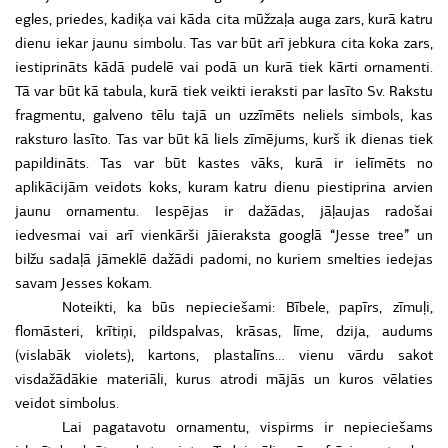
egles, priedes, kadiķa vai kāda cita mūžzaļa auga zars, kurā katru
dienu iekar jaunu simbolu. Tas var būt arī jebkura cita koka zars,
iestiprināts kādā pudelē vai podā un kurā tiek kārti ornamenti.
Tā var būt kā tabula, kurā tiek veikti ieraksti par lasīto Sv. Rakstu
fragmentu, galveno tēlu tajā un uzzīmēts neliels simbols, kas
raksturo lasīto. Tas var būt kā liels zīmējums, kurš ik dienas tiek
papildināts. Tas var būt kastes vāks, kurā ir ielīmēts no
aplikācijām veidots koks, kuram katru dienu piestiprina arvien
jaunu ornamentu. Iespējas ir dažādas, jāļaujas radošai
iedvesmai vai arī vienkārši jāieraksta googlā “Jesse tree” un
bilžu sadaļā jāmeklē dažādi padomi, no kuriem smelties iedejas
savam Jesses kokam.
Noteikti, ka būs nepieciešami: Bībele, papīrs, zīmuļi,
flomāsteri, krītiņi, pildspalvas, krāsas, līme, dzija, audums
(vislabāk violets), kartons, plastalīns… vienu vārdu sakot
visdažādākie materiāli, kurus atrodi mājās un kuros vēlaties
veidot simbolus.
Lai pagatavotu ornamentu, vispirms ir nepieciešams