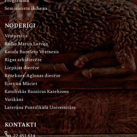
Programma
Semināristu ikdiena
NODERĪGI
Vēstnesītis
Radio Marija Latvija
Katoļu Baznīcas Vēstnesis
Rīgas arhidiecēze
Liepājas diecēze
Rēzeknes-Aglonas diecēze
Ejiet un Māciet
Katoliskās Baznīcas Katehisms
Vatikāns
Laterāna Pontifikālā Universitāte
KONTAKTI
22 451 614