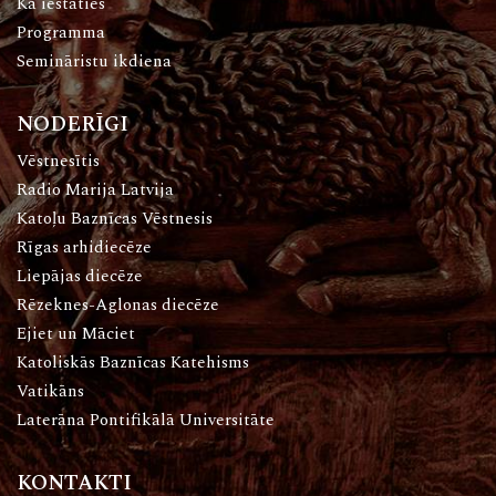
Kā iestāties
Programma
Semināristu ikdiena
NODERĪGI
Vēstnesītis
Radio Marija Latvija
Katoļu Baznīcas Vēstnesis
Rīgas arhidiecēze
Liepājas diecēze
Rēzeknes-Aglonas diecēze
Ejiet un Māciet
Katoliskās Baznīcas Katehisms
Vatikāns
Laterāna Pontifikālā Universitāte
KONTAKTI