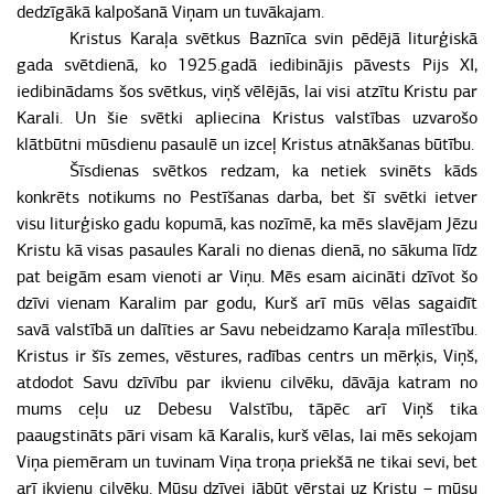
dedzīgākā kalpošanā Viņam un tuvākajam.
Kristus Karaļa svētkus Baznīca svin pēdējā liturģiskā
gada svētdienā, ko 1925.gadā iedibinājis pāvests Pijs XI,
iedibinādams šos svētkus, viņš vēlējās, lai visi atzītu Kristu par
Karali. Un šie svētki apliecina Kristus valstības uzvarošo
klātbūtni mūsdienu pasaulē un izceļ Kristus atnākšanas būtību.
Šīsdienas svētkos redzam, ka netiek svinēts kāds
konkrēts notikums no Pestīšanas darba, bet šī svētki ietver
visu liturģisko gadu kopumā, kas nozīmē, ka mēs slavējam Jēzu
Kristu kā visas pasaules Karali no dienas dienā, no sākuma līdz
pat beigām esam vienoti ar Viņu. Mēs esam aicināti dzīvot šo
dzīvi vienam Karalim par godu, Kurš arī mūs vēlas sagaidīt
savā valstībā un dalīties ar Savu nebeidzamo Karaļa mīlestību.
Kristus ir šīs zemes, vēstures, radības centrs un mērķis, Viņš,
atdodot Savu dzīvību par ikvienu cilvēku, dāvāja katram no
mums ceļu uz Debesu Valstību, tāpēc arī Viņš tika
paaugstināts pāri visam kā Karalis, kurš vēlas, lai mēs sekojam
Viņa piemēram un tuvinam Viņa troņa priekšā ne tikai sevi, bet
arī ikvienu cilvēku. Mūsu dzīvei jābūt vērstai uz Kristu – mūsu