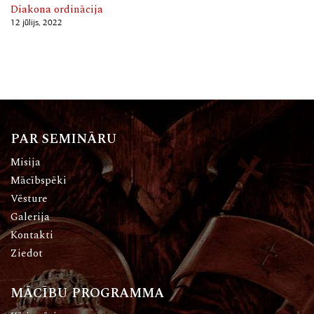
Diakona ordinācija
12 jūlijs, 2022
PAR SEMINĀRU
Misija
Mācībspēki
Vēsture
Galerija
Kontakti
Ziedot
MĀCĪBU PROGRAMMA