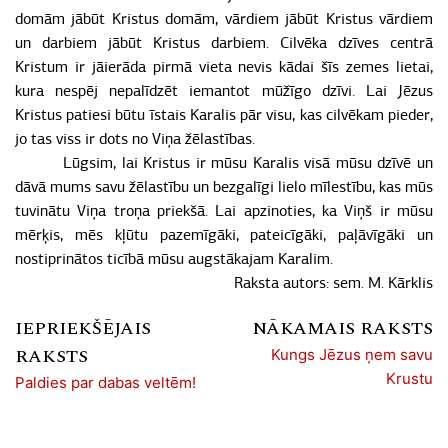
domām jābūt Kristus domām, vārdiem jābūt Kristus vārdiem
un darbiem jābūt Kristus darbiem. Cilvēka dzīves centrā
Kristum ir jāierāda pirmā vieta nevis kādai šīs zemes lietai,
kura nespēj nepalīdzēt iemantot mūžīgo dzīvi. Lai Jēzus
Kristus patiesi būtu īstais Karalis pār visu, kas cilvēkam pieder,
jo tas viss ir dots no Viņa žēlastības.
Lūgsim, lai Kristus ir mūsu Karalis visā mūsu dzīvē un
dāvā mums savu žēlastību un bezgalīgi lielo mīlestību, kas mūs
tuvinātu Viņa troņa priekšā. Lai apzinoties, ka Viņš ir mūsu
mērķis, mēs kļūtu pazemīgāki, pateicīgāki, paļāvīgāki un
nostiprinātos ticībā mūsu augstākajam Karalim.
Raksta autors: sem. M. Kārklis
IEPRIEKŠĒJAIS
NĀKAMAIS RAKSTS
RAKSTS
Kungs Jēzus ņem savu
Krustu
Paldies par dabas veltēm!