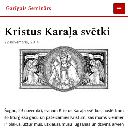
Garīgais Seminārs
Skip
to
Kristus Karaļa svētki
content
22 novembris, 2014
Šogad, 23.novembrī, svinam Kristus Karaļa svētkus, noslēdzam
šo liturģisko gadu un pateicamies Kristum, kas mums vienmēr
ir blakus, uztur mūs, uzklausa mūsu lūgšanas un dzīvina arvien