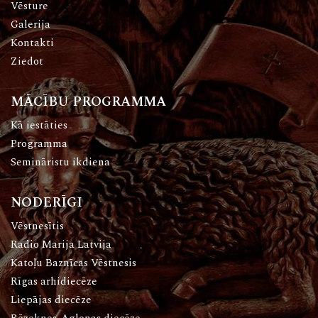
Vēsture
Galerija
Kontakti
Ziedot
MĀCĪBU PROGRAMMA
Kā iestāties
Programma
Semināristu ikdiena
NODERĪGI
Vēstnesītis
Radio Marija Latvija
Katoļu Baznīcas Vēstnesis
Rīgas arhidiecēze
Liepājas diecēze