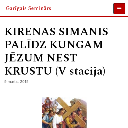
Garīgais Seminārs
Skip
to
KIRĒNAS SĪMANIS
content
PALĪDZ KUNGAM
JĒZUM NEST
KRUSTU (V stacija)
9 marts, 2015