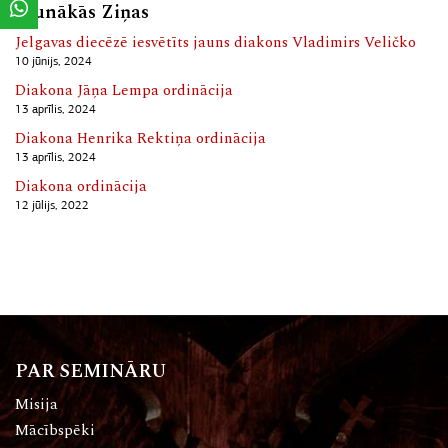
Jaunākās Ziņas
Jelgavas diecēzē iesvētīts jauns diakons Vladimirs Veličko
10 jūnijs, 2024
Diakona Jāņa Lempa ordinācija
13 aprīlis, 2024
Diakona Henrika Rektiņa ordinācija
13 aprīlis, 2024
Diakona ordinācija
12 jūlijs, 2022
PAR SEMINĀRU
Misija
Mācībspēki