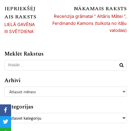
IEPRIEKŠĒJ
NĀKAMAIS RAKSTS
AIS RAKSTS
Recenzija grāmatai “ Altāris Mātei ”,
Ferdinando Kamons (tulkota no itāļu
LIELĀ GAVĒŅA
valodas)
III SVĒTDIENA
Meklēt Rakstus
Arhīvi
Kategorijas