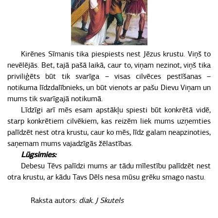
Kirēnes Sīmanis tika piespiests nest Jēzus krustu. Viņš to
nevēlējās. Bet, tajā pašā laikā, caur to, viņam nezinot, viņš tika
priviliģēts būt tik svarīga – visas cilvēces pestīšanas –
notikuma līdzdalībnieks, un būt vienots ar pašu Dievu Viņam un
mums tik svarīgajā notikumā.
Līdzīgi arī mēs esam apstākļu spiesti būt konkrētā vidē,
starp konkrētiem cilvēkiem, kas reizēm liek mums uzņemties
palīdzēt nest otra krustu, caur ko mēs, līdz galam neapzinoties,
saņemam mums vajadzīgās žēlastības.
Lūgsimies:
Debesu Tēvs palīdzi mums ar tādu mīlestību palīdzēt nest
otra krustu, ar kādu Tavs Dēls nesa mūsu grēku smago nastu.
Raksta autors:
diak. J Skutels