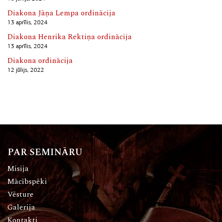
Diakona Jāņa Lempa ordinācija
13 aprīlis, 2024
Diakona Henrika Rektiņa ordinācija
13 aprīlis, 2024
Diakona ordinācija
12 jūlijs, 2022
PAR SEMINĀRU
Misija
Mācībspēki
Vēsture
Galerija
Kontakti