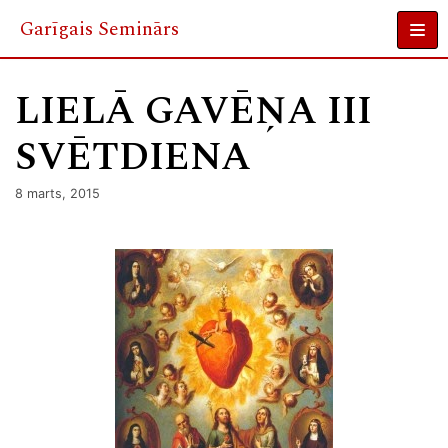
Garīgais Seminārs
Skip
to
LIELĀ GAVĒŅA III
content
SVĒTDIENA
8 marts, 2015