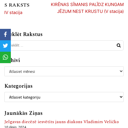
S RAKSTS
KIRĒNAS SĪMANIS PALĪDZ KUNGAM
JĒZUM NEST KRUSTU (V stacija)
IV stacija
Meklēt Rakstus
Arhīvi
Kategorijas
Jaunākās Ziņas
Jelgavas diecēzē iesvētīts jauns diakons Vladimirs Veličko
10 jūnijs, 2024