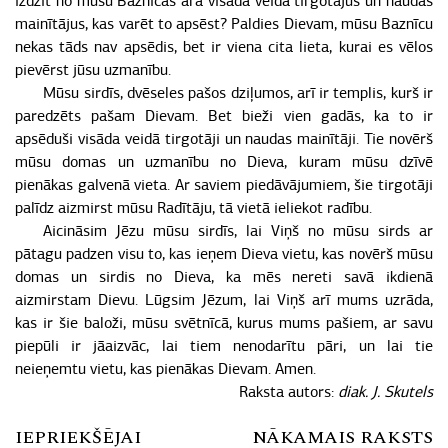
izdzīt no mūsu Baznīcas ārā visāda veida tirgotājus un naudas
mainītājus, kas varēt to apsēst? Paldies Dievam, mūsu Baznīcu
nekas tāds nav apsēdis, bet ir viena cita lieta, kurai es vēlos
pievērst jūsu uzmanību.
Mūsu sirdīs, dvēseles pašos dziļumos, arī ir templis, kurš ir
paredzēts pašam Dievam. Bet bieži vien gadās, ka to ir
apsēduši visāda veidā tirgotāji un naudas mainītāji. Tie novērš
mūsu domas un uzmanību no Dieva, kuram mūsu dzīvē
pienākas galvenā vieta. Ar saviem piedāvājumiem, šie tirgotāji
palīdz aizmirst mūsu Radītāju, tā vietā ieliekot radību.
Aicināsim Jēzu mūsu sirdīs, lai Viņš no mūsu sirds ar
pātagu padzen visu to, kas ieņem Dieva vietu, kas novērš mūsu
domas un sirdis no Dieva, ka mēs nereti savā ikdienā
aizmirstam Dievu. Lūgsim Jēzum, lai Viņš arī mums uzrāda,
kas ir šie baloži, mūsu svētnīcā, kurus mums pašiem, ar savu
piepūli ir jāaizvāc, lai tiem nenodarītu pāri, un lai tie
neieņemtu vietu, kas pienākas Dievam. Amen.
Raksta autors:
diak. J. Skutels
IEPRIEKŠĒJAI
NĀKAMAIS RAKSTS