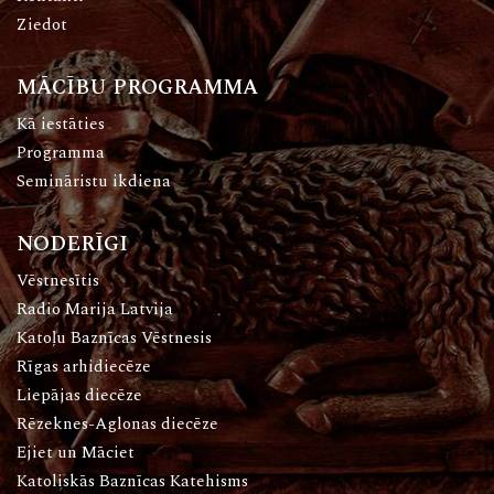
Ziedot
MĀCĪBU PROGRAMMA
Kā iestāties
Programma
Semināristu ikdiena
NODERĪGI
Vēstnesītis
Radio Marija Latvija
Katoļu Baznīcas Vēstnesis
Rīgas arhidiecēze
Liepājas diecēze
Rēzeknes-Aglonas diecēze
Ejiet un Māciet
Katoliskās Baznīcas Katehisms