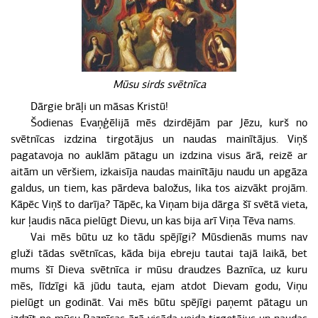
Mūsu sirds svētnīca
Dārgie brāļi un māsas Kristū!
Šodienas Evaņģēlijā mēs dzirdējām par Jēzu, kurš no
svētnīcas izdzina tirgotājus un naudas mainītājus. Viņš
pagatavoja no auklām pātagu un izdzina visus ārā, reizē ar
aitām un vēršiem, izkaisīja naudas mainītāju naudu un apgāza
galdus, un tiem, kas pārdeva baložus, lika tos aizvākt projām.
Kāpēc Viņš to darīja? Tāpēc, ka Viņam bija dārga šī svētā vieta,
kur ļaudis nāca pielūgt Dievu, un kas bija arī Viņa Tēva nams.
Vai mēs būtu uz ko tādu spējīgi? Mūsdienās mums nav
gluži tādas svētnīcas, kāda bija ebreju tautai tajā laikā, bet
mums šī Dieva svētnīca ir mūsu draudzes Baznīca, uz kuru
mēs, līdzīgi kā jūdu tauta, ejam atdot Dievam godu, Viņu
pielūgt un godināt. Vai mēs būtu spējīgi paņemt pātagu un