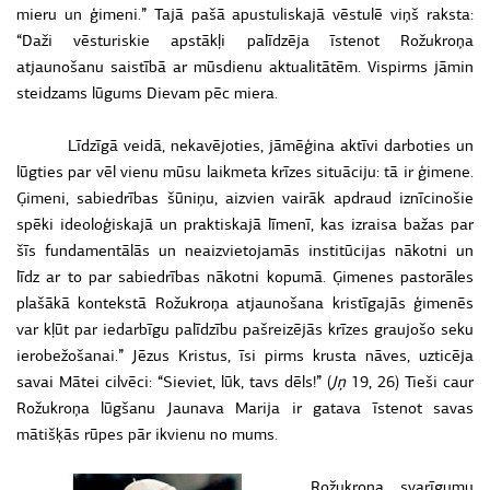
mieru un ģimeni.” Tajā pašā apustuliskajā vēstulē viņš raksta:
“Daži vēsturiskie apstākļi palīdzēja īstenot Rožukroņa
atjaunošanu saistībā ar mūsdienu aktualitātēm. Vispirms jāmin
steidzams lūgums Dievam pēc miera.
Līdzīgā veidā, nekavējoties, jāmēģina aktīvi darboties un
lūgties par vēl vienu mūsu laikmeta krīzes situāciju: tā ir ģimene.
Ģimeni, sabiedrības šūniņu, aizvien vairāk apdraud iznīcinošie
spēki ideoloģiskajā un praktiskajā līmenī, kas izraisa bažas par
šīs fundamentālās un neaizvietojamās institūcijas nākotni un
līdz ar to par sabiedrības nākotni kopumā. Ģimenes pastorāles
plašākā kontekstā Rožukroņa atjaunošana kristīgajās ģimenēs
var kļūt par iedarbīgu palīdzību pašreizējās krīzes graujošo seku
ierobežošanai.” Jēzus Kristus, īsi pirms krusta nāves, uzticēja
savai Mātei cilvēci: “Sieviet, lūk, tavs dēls!” (
Jņ
19, 26) Tieši caur
Rožukroņa lūgšanu Jaunava Marija ir gatava īstenot savas
mātišķās rūpes pār ikvienu no mums.
Rožukroņa svarīgumu