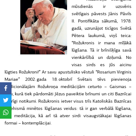
mūsdienās ir uzsvēris
svētīgais pāvests Jānis Pāvils
II. Pontifikāta sākumā, 1978.
gadā, uzrunājot ticīgos Svētā
Pētera laukumā, viņš teica:
“Rožukronis ir mana mīļākā
lūgšana. Tā ir brīnišķīga savā
vienkāršībā un dziļumā. No
visas sirds es jūs aicinu
lūgties Rožukroni!” Ar savu apustulisko vēstuli “Rosarium Virginis
Mariae” 2002. gada 18. oktobrī Svētais tēvs pievienoja
tradicionālajām Rožukroņa meditācijām ceturto – Gaismas –
daļu, kurā tiek pārdomāti Jēzus paveiktie brīnumi un citi Baznīcai
svarīgi notikumi. Rožukronis ietver visus trīs Katoliskās Baznīcas
katehismā minētos lūgšanas veidus: tā ir gan verbālā lūgšana,
gan meditācija, kā arī tā atver sirdi visaugstākajai lūgšanas
formai – kontemplācijai.