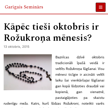
Garīgais Seminārs
Skip
to
Kāpēc tieši oktobris ir
content
Rožukroņa mēnesis?
13 oktobris, 2015
Baznīcas dzīvē oktobris
tradicionāli īpašā veidā ir
veltīts Rožukroņa lūgšanai. Visu
mēnesi ticīgie ir aicināti veltīt
laiku šai vienkāršajai lūgšanai
gan kopā lūdzoties draudzē vai
kopienā, gan vienatnē,
pastaigājoties pa skaistu
rudenīgu mežu. Katrs, kurš lūdzas Rožukroni, noteikti varēs