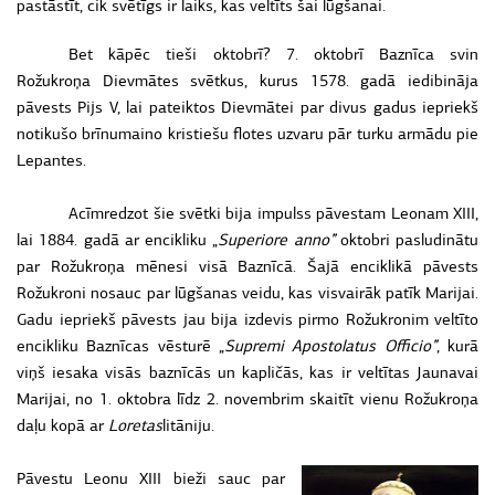
pastāstīt, cik svētīgs ir laiks, kas veltīts šai lūgšanai.
Bet kāpēc tieši oktobrī? 7. oktobrī Baznīca svin
Rožukroņa Dievmātes svētkus, kurus 1578. gadā iedibināja
pāvests Pijs V, lai pateiktos Dievmātei par divus gadus iepriekš
notikušo brīnumaino kristiešu flotes uzvaru pār turku armādu pie
Lepantes.
Acīmredzot šie svētki bija impulss pāvestam Leonam XIII,
lai 1884. gadā ar encikliku „
Superiore anno”
oktobri pasludinātu
par Rožukroņa mēnesi visā Baznīcā. Šajā enciklikā pāvests
Rožukroni nosauc par lūgšanas veidu, kas visvairāk patīk Marijai.
Gadu iepriekš pāvests jau bija izdevis pirmo Rožukronim veltīto
encikliku Baznīcas vēsturē „
Supremi Apostolatus Officio”
, kurā
viņš iesaka visās baznīcās un kapličās, kas ir veltītas Jaunavai
Marijai, no 1. oktobra līdz 2. novembrim skaitīt vienu Rožukroņa
daļu kopā ar
Loretas
litāniju.
Pāvestu Leonu XIII bieži sauc par