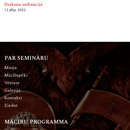
Diakona ordinācija
12 jūlijs, 2022
PAR SEMINĀRU
Misija
Mācībspēki
Vēsture
Galerija
Kontakti
Ziedot
MĀCĪBU PROGRAMMA