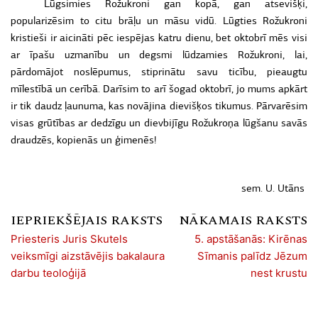
Lūgsimies Rožukroni gan kopā, gan atsevišķi,
popularizēsim to citu brāļu un māsu vidū. Lūgties Rožukroni
kristieši ir aicināti pēc iespējas katru dienu, bet oktobrī mēs visi
ar īpašu uzmanību un degsmi lūdzamies Rožukroni, lai,
pārdomājot noslēpumus, stiprinātu savu ticību, pieaugtu
mīlestībā un cerībā. Darīsim to arī šogad oktobrī, jo mums apkārt
ir tik daudz ļaunuma, kas novājina dievišķos tikumus. Pārvarēsim
visas grūtības ar dedzīgu un dievbijīgu Rožukroņa lūgšanu savās
draudzēs, kopienās un ģimenēs!
sem. U. Utāns
IEPRIEKŠĒJAIS RAKSTS
NĀKAMAIS RAKSTS
Priesteris Juris Skutels
5. apstāšanās: Kirēnas
veiksmīgi aizstāvējis bakalaura
Sīmanis palīdz Jēzum
darbu teoloģijā
nest krustu