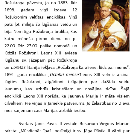
Rožukroņa pāvestu, jo no 1883. līdz
1898. gadam viņš izdeva 12
Rožukronim veltītas enciklikas. Viņš
pats ļoti mīlēja šo lūgšanas veidu un
bija Nemitīgā Rožukroņa brālībā, kas
katru mēneša pirmo dienu no pl.
22.00 līdz 23.00 palika nomodā un
lūdzās Rožukroni. Leons XIII ieviesa
lūgšanu sv. Jāzepam pēc Rožukroņa
un
Loretas
litānijā iekļāva „Rožukroņa karaliene, lūdz par mums”
.
1891. gadā enciklikā „
Octobri mense”
Leons XIII vēlreiz aicina
lūgties Rožukroni, atgādinot ticīgajiem par dažādu veidu
ļaunumu, kas uzbrūk kristiešiem un novājina ticību. Šajā
enciklikā Leons XIII norāda, ka Jaunava Marija ir māte visiem
cilvēkiem. Pie viņas ir jāmeklē patvērums, jo žēlastības no Dieva
mēs saņemam caur Marijas aizbildniecību.
Svētais Jānis Pāvils II vēstulē Rosarium Virginis Mariae
raksta: „Mūsdienās īpaši nozīmīgi ir sv. Jāņa Pāvila II vārdi par