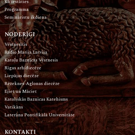
Kā iestāties
Programma
Semināristu ikdiena
NODERĪGI
Vēstnesītis
Radio Marija Latvija
Katoļu Baznīcas Vēstnesis
Rīgas arhidiecēze
Liepājas diecēze
Rēzeknes-Aglonas diecēze
Ejiet un Māciet
Katoliskās Baznīcas Katehisms
Vatikāns
Laterāna Pontifikālā Universitāte
KONTAKTI