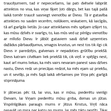
traucējumiem, tad ir nepieciešams, lai pati dvēsele labprāt
atteiktos no visa, kas viņai šķiet ļoti dārgs, bet kas tajā pašā
laikā tomēr traucē sasniegt vienotību ar Dievu. Tā ir gatavība
atteikties no savām iecerēm, nolūkiem, ieskatiem, kā laicīgās,
tā arī garīgās lietās. Jo caur atteikšanos mēs spējam izšķirt to,
kas mūsu dzīvēs ir svarīgs, to, kas mūs ved uz pilnīgu vienotību
ar mīlošo Dievu. Ir jābūt gataviem savā dzīvē uzņemties
dažādus pārbaudījumus, smagos krustus, un nest tos tik ilgi cik
Dievs ir paredzējis, galvenais ir nepadoties grūtību priekšā.
Dievs katram cilvēkam liek priekšā tik, cik viņš ir spējīgs nest,
kaut arī mums liekas, ka mēs vairs nevaram panest savu dzīves
nastu, Dievs redz un priecājas redzot, ka mēs ejam uz priekšu,
un it sevišķi, ja mēs šajā laikā vēršamies pie Viņa pēc garīgā
stiprinājuma.
Ir jātiecas pēc tā, lai viss, kas ir mūsu, piederētu vienīgi
Dievam, lai Viņam piederētu mūsu griba, domas un jūtas.
Vispilnīgākais paraugs mums ir Jēzus Kristus, Viņš nāca
pasaulē un mira par katru no mums, lai mēs tiktu pestīti. Tikai