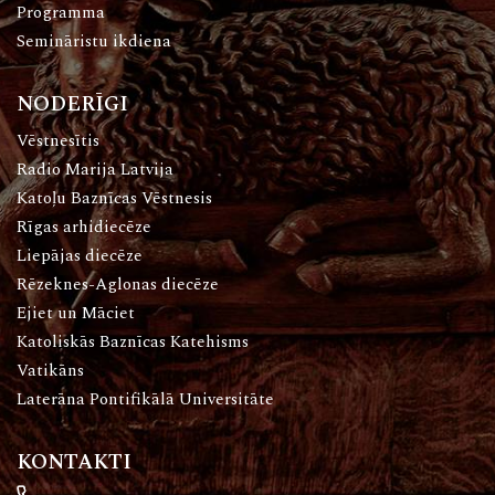
Programma
Semināristu ikdiena
NODERĪGI
Vēstnesītis
Radio Marija Latvija
Katoļu Baznīcas Vēstnesis
Rīgas arhidiecēze
Liepājas diecēze
Rēzeknes-Aglonas diecēze
Ejiet un Māciet
Katoliskās Baznīcas Katehisms
Vatikāns
Laterāna Pontifikālā Universitāte
KONTAKTI