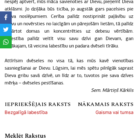
nespēj aptvert, mūs māca savienoties ar Dievu, pieņemt Dieva
atklāsmi. Jo dziļāka būs ticība, jo augstāk gars pacelsies pie
Dieva noslēpumiem. Cerība palīdz nostiprināt paļāvību uz
Dievu un novērsties no laicīgām un pārejošām lietām, tā palīdz
sakārtot domas un koncentrēties uz debesu vērtībām.
Mīlestība palīdz veltīt visu savu dzīvi gan Dievam, gan
tuvākajam, tā veicina labestību un padara dvēseli tīrāku.
Attīrīsim dvēseles no visa tā, kas mūs kavē vienotības
sasniegšanai ar Dievu. Lūgsim, lai mēs spētu pilnīgāk saprast
Dieva gribu savā dzīvē, un līdz ar to, tuvotos pie sava dzīves
mērķa – dvēseles pestīšanas.
Sem. Mārtiņš Kārklis
IEPRIEKŠĒJAIS RAKSTS
NĀKAMAIS RAKSTS
Bezgalīgā labestība
Gaisma vai tumsa
Meklēt Rakstus