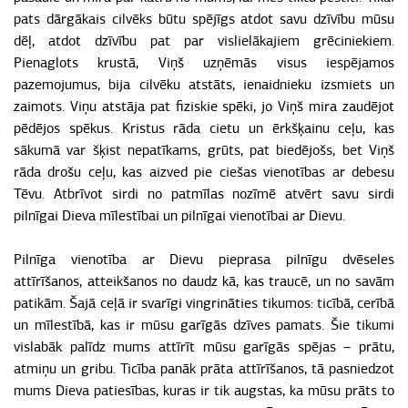
pats dārgākais cilvēks būtu spējīgs atdot savu dzīvību mūsu
dēļ, atdot dzīvību pat par vislielākajiem grēciniekiem.
Pienaglots krustā, Viņš uzņēmās visus iespējamos
pazemojumus, bija cilvēku atstāts, ienaidnieku izsmiets un
zaimots. Viņu atstāja pat fiziskie spēki, jo Viņš mira zaudējot
pēdējos spēkus. Kristus rāda cietu un ērkšķainu ceļu, kas
sākumā var šķist nepatīkams, grūts, pat biedējošs, bet Viņš
rāda drošu ceļu, kas aizved pie ciešas vienotības ar debesu
Tēvu. Atbrīvot sirdi no patmīlas nozīmē atvērt savu sirdi
pilnīgai Dieva mīlestībai un pilnīgai vienotībai ar Dievu.
Pilnīga vienotība ar Dievu pieprasa pilnīgu dvēseles
attīrīšanos, atteikšanos no daudz kā, kas traucē, un no savām
patikām. Šajā ceļā ir svarīgi vingrināties tikumos: ticībā, cerībā
un mīlestībā, kas ir mūsu garīgās dzīves pamats. Šie tikumi
vislabāk palīdz mums attīrīt mūsu garīgās spējas – prātu,
atmiņu un gribu. Ticība panāk prāta attīrīšanos, tā pasniedzot
mums Dieva patiesības, kuras ir tik augstas, ka mūsu prāts to