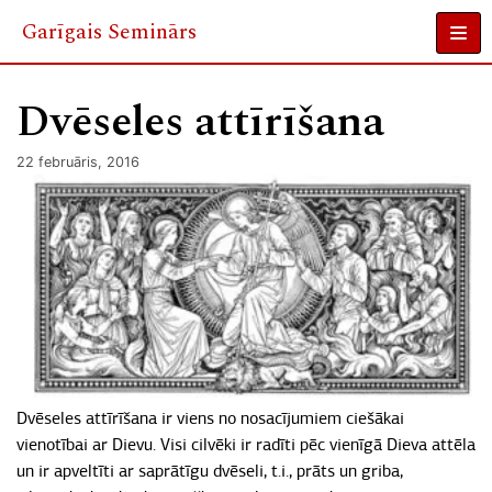
Garīgais Seminārs
Skip
to
Dvēseles attīrīšana
content
22 februāris, 2016
Dvēseles attīrīšana ir viens no nosacījumiem ciešākai
vienotībai ar Dievu. Visi cilvēki ir radīti pēc vienīgā Dieva attēla
un ir apveltīti ar saprātīgu dvēseli, t.i., prāts un griba,