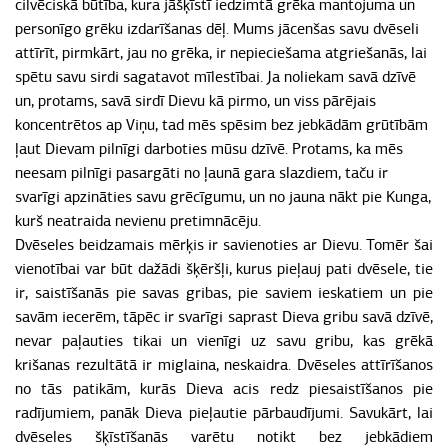
cilvēciskā būtība, kura jāšķīstī iedzimtā grēka mantojuma un
personīgo grēku izdarīšanas dēļ. Mums jācenšas savu dvēseli
attīrīt, pirmkārt, jau no grēka, ir nepieciešama atgriešanās, lai
spētu savu sirdi sagatavot mīlestībai. Ja noliekam savā dzīvē
un, protams, savā sirdī Dievu kā pirmo, un viss pārējais
koncentrētos ap Viņu, tad mēs spēsim bez jebkādām grūtībām
ļaut Dievam pilnīgi darboties mūsu dzīvē. Protams, ka mēs
neesam pilnīgi pasargāti no ļaunā gara slazdiem, taču ir
svarīgi apzināties savu grēcīgumu, un no jauna nākt pie Kunga,
kurš neatraida nevienu pretimnācēju.
Dvēseles beidzamais mērķis ir savienoties ar Dievu. Tomēr šai
vienotībai var būt dažādi šķēršļi, kurus pieļauj pati dvēsele, tie
ir, saistīšanās pie savas gribas, pie saviem ieskatiem un pie
savām iecerēm, tāpēc ir svarīgi saprast Dieva gribu savā dzīvē,
nevar paļauties tikai un vienīgi uz savu gribu, kas grēkā
krišanas rezultātā ir miglaina, neskaidra. Dvēseles attīrīšanos
no tās patikām, kurās Dieva acis redz piesaistīšanos pie
radījumiem, panāk Dieva pieļautie pārbaudījumi. Savukārt, lai
dvēseles šķīstīšanās varētu notikt bez jebkādiem