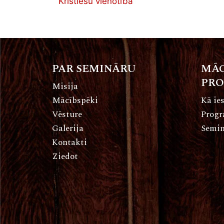
Kristiešu vienotība
PAR SEMINĀRU
MĀC
PR
Misija
Mācībspēki
Kā ies
Vēsture
Prog
Galerija
Semin
Kontakti
Ziedot