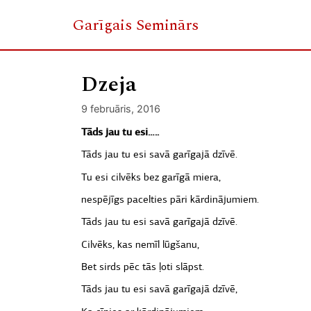
Garīgais Seminārs
Skip
to
Dzeja
content
9 februāris, 2016
Tāds jau tu esi…..
Tāds jau tu esi savā garīgajā dzīvē.
Tu esi cilvēks bez garīgā miera,
nespējīgs pacelties pāri kārdinājumiem.
Tāds jau tu esi savā garīgajā dzīvē.
Cilvēks, kas nemīl lūgšanu,
Bet sirds pēc tās ļoti slāpst.
Tāds jau tu esi savā garīgajā dzīvē,