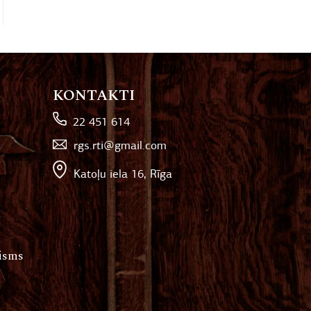
KONTAKTI
22 451 614
rgs.rti@gmail.com
Katoļu iela 16, Rīga
hisms