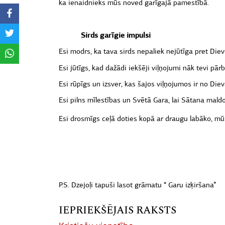
ka ienaidnieks mūs noved garīgajā pamestībā.
Sirds garīgie impulsi
Esi modrs, ka tava sirds nepaliek nejūtīga pret Diev
Esi jūtīgs, kad dažādi iekšēji viļņojumi nāk tevi pārb
Esi rūpīgs un izsver, kas šajos viļņojumos ir no Die
Esi pilns mīlestības un Svētā Gara, lai Sātana maldos
Esi drosmīgs ceļā doties kopā ar draugu labāko, mūs
P.S. Dzejoļi tapuši lasot grāmatu “ Garu izķiršana”
IEPRIEKŠĒJAIS RAKSTS