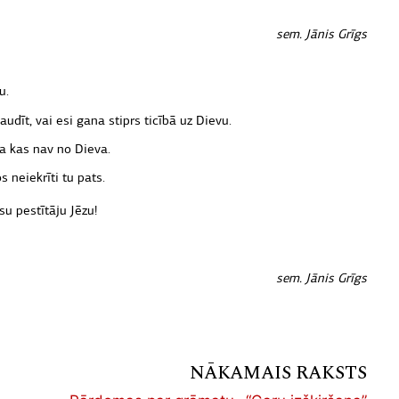
sem. Jānis Grīgs
u.
audīt, vai esi gana stiprs ticībā uz Dievu.
va kas nav no Dieva.
 neiekrīti tu pats.
u pestītāju Jēzu!
sem. Jānis Grīgs
NĀKAMAIS RAKSTS