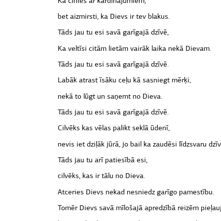
Ka cīnies ar kārdinājumiem,
bet aizmirsti, ka Dievs ir tev blakus.
Tāds jau tu esi savā garīgajā dzīvē,
Ka veltīsi citām lietām vairāk laika nekā Dievam.
Tāds jau tu esi savā garīgajā dzīvē.
Labāk atrast īsāku ceļu kā sasniegt mērķi,
nekā to lūgt un saņemt no Dieva.
Tāds jau tu esi savā garīgajā dzīvē.
Cilvēks kas vēlas palikt seklā ūdenī,
nevis iet dziļāk jūrā, jo bail ka zaudēsi līdzsvaru dzīv
Tāds jau tu arī patiesībā esi,
cilvēks, kas ir tālu no Dieva.
Atceries Dievs nekad nesniedz garīgo pamestību.
Tomēr Dievs savā mīlošajā apredzībā reizēm pieļauj