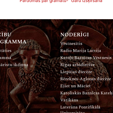
Pārdomas par grāmatu- “Garu izšķiršana”
ĪBU
NODERĪGI
OGRAMMA
Vēstnesītis
tāties
Radio Marija Latvija
ramma
Katoļu Baznīcas Vēstnesis
āristu ikdiena
Rīgas arhidiecēze
Liepājas diecēze
Rēzeknes-Aglonas diecēze
Ejiet un Māciet
Katoliskās Baznīcas Kate
Vatikāns
Laterāna Pontifikālā