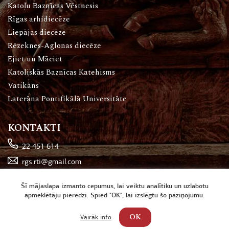
Katoļu Baznīcas Vēstnesis
Rīgas arhidiecēze
Liepājas diecēze
Rēzeknes-Aglonas diecēze
Ejiet un Māciet
Katoliskās Baznīcas Katehisms
Vatikāns
Laterāna Pontifikālā Universitāte
KONTAKTI
22 451 614
rgs.rti@gmail.com
Katoļu iela 16, Rīga
Šī mājaslapa izmanto cepumus, lai veiktu analītiku un uzlabotu
apmeklētāju pieredzi. Spied "OK", lai izslēgtu šo paziņojumu.
OK
Vairāk info