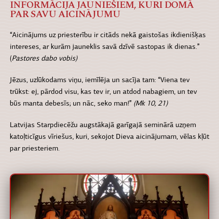
INFORMĀCIJA JAUNIEŠIEM, KURI DOMĀ
PAR SAVU AICINĀJUMU
“Aicinājums uz priesterību ir citāds nekā gaistošas ikdienišķas
intereses, ar kurām jauneklis savā dzīvē sastopas ik dienas.”
(
Pastores dabo vobis)
Jēzus, uzlūkodams viņu, iemīlēja un sacīja tam: “Viena tev
trūkst: ej, pārdod visu, kas tev ir, un atdod nabagiem, un tev
būs manta debesīs; un nāc, seko man!”
(Mk 10, 21)
Latvijas Starpdiecēžu augstākajā garīgajā seminārā uzņem
katoļticīgus vīriešus, kuri, sekojot Dieva aicinājumam, vēlas kļūt
par priesteriem.