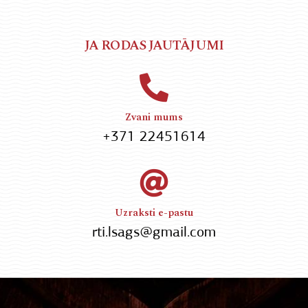
JA RODAS JAUTĀJUMI
Zvani mums
+3
71 22451614
Uzraksti e-pastu
rti.lsags@gmail.com