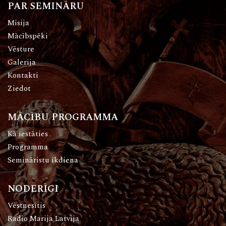
PAR SEMINĀRU
Misija
Mācībspēki
Vēsture
Galerija
Kontakti
Ziedot
MĀCĪBU PROGRAMMA
Kā iestāties
Programma
Semināristu ikdiena
NODERĪGI
Vēstnesītis
Radio Marija Latvija