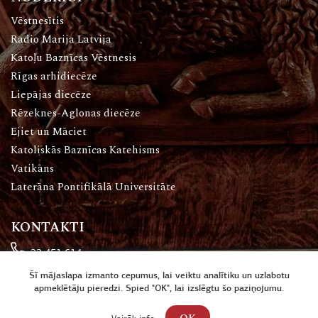
Vēstnesītis
Radio Marija Latvija
Katoļu Baznīcas Vēstnesis
Rīgas arhidiecēze
Liepājas diecēze
Rēzeknes-Aglonas diecēze
Ejiet un Māciet
Katoliskās Baznīcas Katehisms
Vatikāns
Laterāna Pontifikālā Universitāte
KONTAKTI
22 451 614
rgs.rti@gmail.com
Šī mājaslapa izmanto cepumus, lai veiktu analītiku un uzlabotu
apmeklētāju pieredzi. Spied "OK", lai izslēgtu šo paziņojumu.
Katoļu iela 16, Rīga