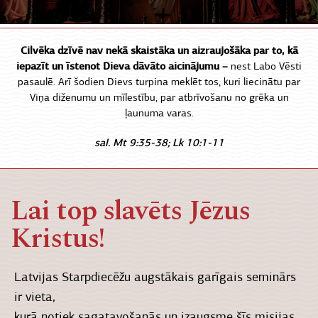
Cilvēka dzīvē nav nekā skaistāka un aizraujošāka par to, kā
iepazīt un īstenot Dieva dāvāto aicinājumu –
nest Labo Vēsti
pasaulē. Arī šodien Dievs turpina meklēt tos, kuri liecinātu par
Viņa diženumu un mīlestību, par atbrīvošanu no grēka un
ļaunuma varas.
sal. Mt 9:35-38; Lk 10:1-11
Lai top slavēts Jēzus
Kristus!
Latvijas Starpdiecēžu augstākais garīgais seminārs
ir vieta,
kurā notiek sagatavošanās un izaugsme šīs misijas