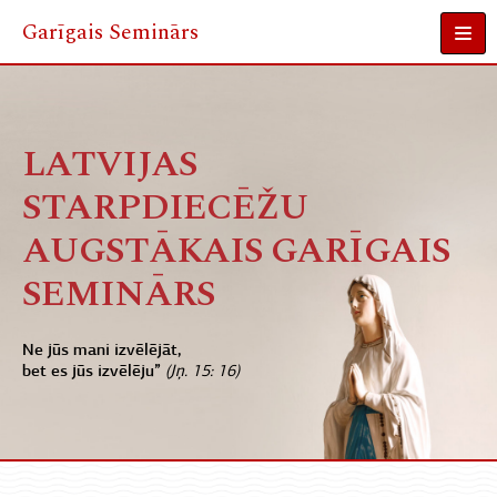
Garīgais Seminārs
Skip
to
content
LATVIJAS
STARPDIECĒŽU
AUGSTĀKAIS GARĪGAIS
SEMINĀRS
Ne jūs mani izvēlējāt,
bet es jūs izvēlēju”
(Jņ. 15: 16)