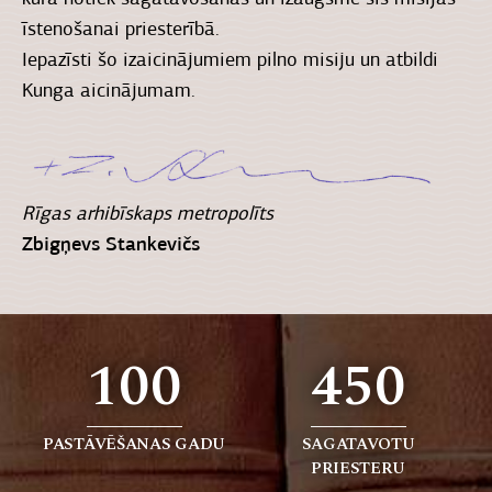
īstenošanai priesterībā.
Iepazīsti šo izaicinājumiem pilno misiju un atbildi
Kunga aicinājumam.
Rīgas arhibīskaps metropolīts
Zbigņevs Stankevičs
100
450
PASTĀVĒŠANAS GADU
SAGATAVOTU
PRIESTERU