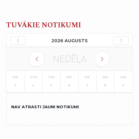
TUVĀKIE NOTIKUMI
2026 AUGUSTS
NEDĒĻA
PIR
OTR
TRE
CET
PIE
SES
SVE
3
4
5
6
7
8
9
NAV ATRASTI JAUNI NOTIKUMI