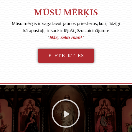
MŪSU MĒRĶIS
Mūsu mērķis ir sagatavot jaunos priesterus, kuri, līdzīgi
kā apustuļi, ir sadzirdējuši Jēzus aicinājumu:
“
Nāc, seko man!
”
PIETEIKTIES