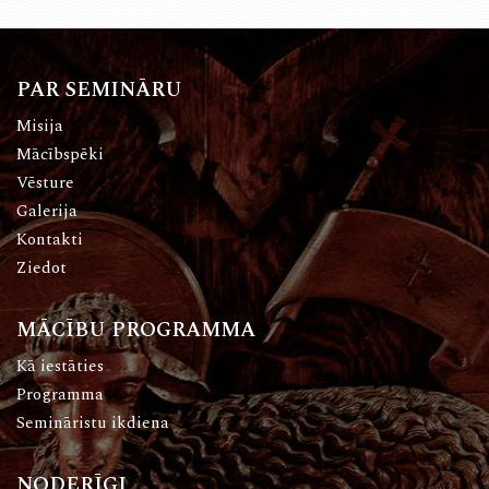
PAR SEMINĀRU
Misija
Mācībspēki
Vēsture
Galerija
Kontakti
Ziedot
MĀCĪBU PROGRAMMA
Kā iestāties
Programma
Semināristu ikdiena
NODERĪGI