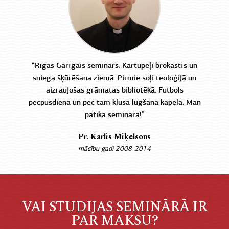
“Rīgas Garīgais seminārs. Kartupeļi brokastīs un
sniega šķūrēšana ziemā. Pirmie soļi teoloģijā un
aizraujošas grāmatas bibliotēkā. Futbols
pēcpusdienā un pēc tam klusā lūgšana kapelā. Man
patika seminārā!”
Pr. Kārlis Miķelsons
mācību gadi 2008-2014
VAI STUDIJAS SEMINĀRĀ IR
PAR MAKSU?