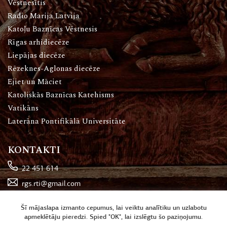
Vēstnesītis
Radio Marija Latvija
Katoļu Baznīcas Vēstnesis
Rīgas arhidiecēze
Liepājas diecēze
Rēzeknes-Aglonas diecēze
Ejiet un Māciet
Katoliskās Baznīcas Katehisms
Vatikāns
Laterāna Pontifikālā Universitāte
KONTAKTI
22 451 614
rgs.rti@gmail.com
Katoļu iela 16, Rīga
Šī mājaslapa izmanto cepumus, lai veiktu analītiku un uzlabotu
apmeklētāju pieredzi. Spied "OK", lai izslēgtu šo paziņojumu.