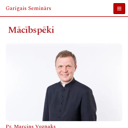
Garīgais Seminārs
Skip
to
Mācībspēki
content
Pr. Marcins Vozņaks