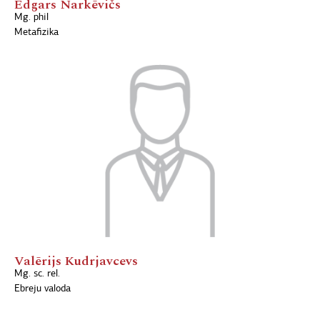
Edgars Narkēvičs
Mg. phil
Metafizika
Valērijs Kudrjavcevs
Mg. sc. rel.
Ebreju valoda