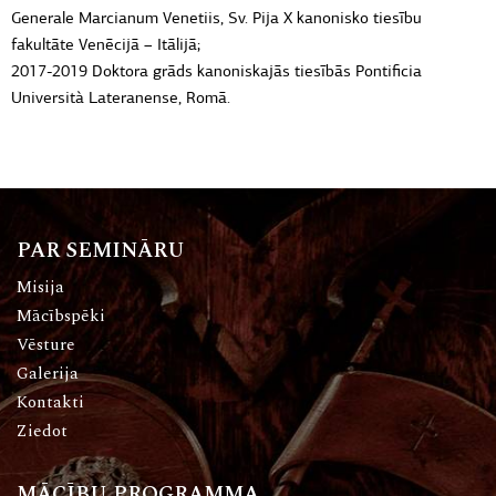
Generale Marcianum Venetiis,
Sv. Pija X kanonisko tiesību
fakultāte Venēcijā – Itālijā;
2017-2019 Doktora grāds kanoniskajās tiesībās Pontificia
Università Lateranense, Romā.
PAR SEMINĀRU
Misija
Mācībspēki
Vēsture
Galerija
Kontakti
Ziedot
MĀCĪBU PROGRAMMA