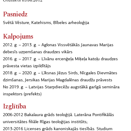
Ordinēts 03.06.2012
Pasniedz
Svētā Vēsture, Katehisms, Bībeles arheoloģija
Kalpojums
2012. g. – 2013. g. – Aglonas Vissvētākās Jaunavas Marijas
debesīs uzņemšanas draudzes vikārs
2016. g. – 2017. g. – Līvānu ercenģeļa Miķeļa katoļu draudzes
prāvesta vietas izpildītājs
2018. g. – 2020. g. – Līksnas Jēzus Sirds, Nīcgales Dievmātes
dzimšanas, Jersikas Marijas Magdalēnas draudžu prāvests
No 2019. g. – Latvijas Starpdiecēžu augstākā garīgā semināra
inspektors (prefekts)
Izglītība
2006-2012 Bakalaura grāds teoloģijā. Laterāna Pontifikālās
universitātes filiāle Rīgas teoloģijas institūts;
2013-2016 Licenses grāds kanoniskajās tiesībās. Studium