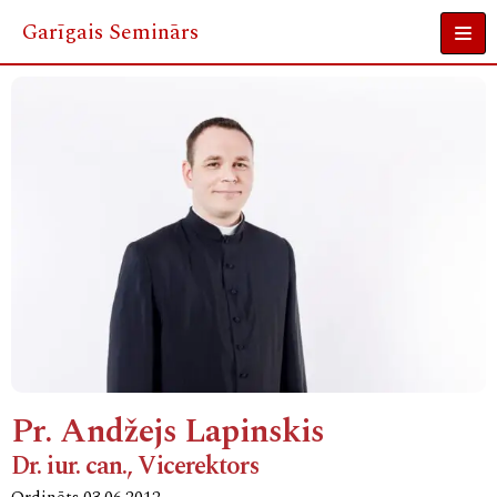
Garīgais Seminārs
Skip
to
content
Pr. Andžejs Lapinskis
Dr. iur. can., Vicerektors