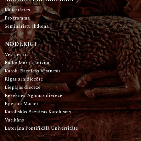
Kā iestāties
Programma
Semināristu ikdiena
NODERĪGI
Vēstnesītis
Radio Marija Latvija
Katoļu Baznīcas Vēstnesis
Rīgas arhidiecēze
Liepājas diecēze
Rēzeknes-Aglonas diecēze
Ejiet un Māciet
Katoliskās Baznīcas Katehisms
Vatikāns
Laterāna Pontifikālā Universitāte