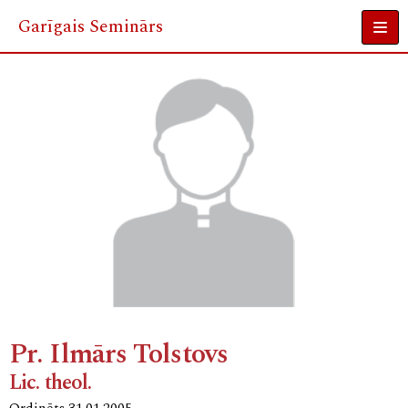
Garīgais Seminārs
Skip
to
content
Pr. Ilmārs Tolstovs
Lic. theol.