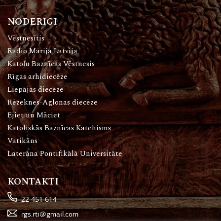
NODERĪGI
Vēstnesītis
Radio Marija Latvija
Katoļu Baznīcas Vēstnesis
Rīgas arhidiecēze
Liepājas diecēze
Rēzeknes-Aglonas diecēze
Ejiet un Māciet
Katoliskās Baznīcas Katehisms
Vatikāns
Laterāna Pontifikālā Universitāte
KONTAKTI
22 451 614
rgs.rti@gmail.com