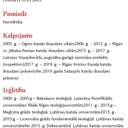
Ordinēts 31.01.2005
Pasniedz
Homilētika
Kalpojums
2005. g. – Ogres katoļu draudzes vikārs
2006. g. – 2012. g. – Rīgas
sv. Jēkaba Romas katoļu draudzes vikārs
2015. g. – 2017. g.-
Latvijas Starpdiecēžu augstāka garīgā semināra prefekts
(inspektors)
2017. g. – 2019. g. – Rīgas Kristus Karaļa katoļu
draudzes prāvests
No 2019. gada Salaspils katoļu draudzes
prāvests
Izglītība
2000. g.- 2005.g – Bakalaurs teoloģijā. Laterāna Pontifikālās
universitātes filiāle Rīgas teoloģijas
institūts
2011. g.- 2013.g –
Maģistra grāds teoloģijā. Ļubļinas katoļu universitāte
2013. g.-
2015.g – Licensiāta grāds fundamentālā teoloģijā. Ļubļinas katoļu
universitāte
No 2015. g. Doktorantūrā. Ļubļinas katoļu universitāte