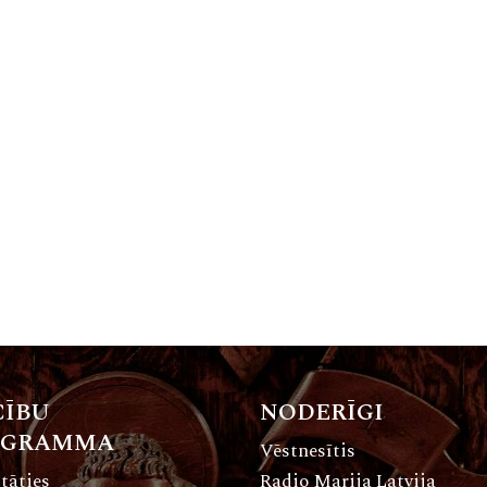
ĪBU
NODERĪGI
OGRAMMA
Vēstnesītis
tāties
Radio Marija Latvija