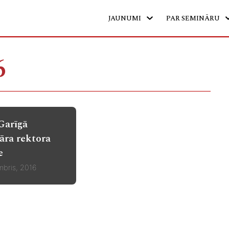
JAUNUMI
PAR SEMINĀRU
6
Garīgā
āra rektora
e
bris, 2016