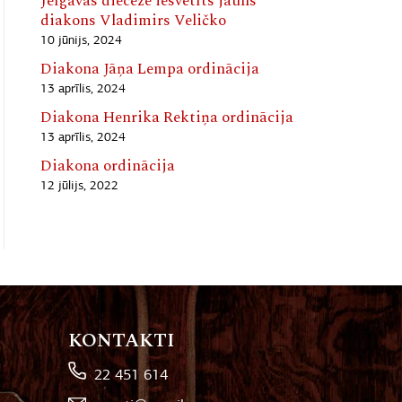
Jelgavas diecēzē iesvētīts jauns
diakons Vladimirs Veličko
10 jūnijs, 2024
Diakona Jāņa Lempa ordinācija
13 aprīlis, 2024
Diakona Henrika Rektiņa ordinācija
13 aprīlis, 2024
Diakona ordinācija
12 jūlijs, 2022
KONTAKTI
22 451 614