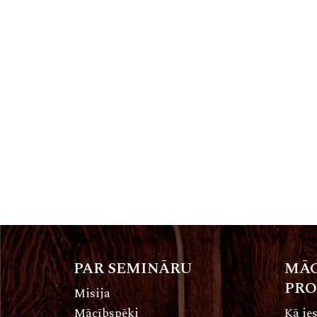
PAR SEMINĀRU
MĀC
PR
Misija
Mācībspēki
Kā ies