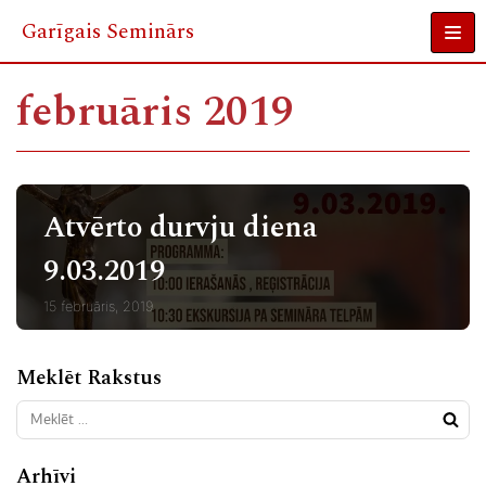
Garīgais Seminārs
Skip
to
februāris 2019
content
Atvērto durvju diena
9.03.2019
15 februāris, 2019
Meklēt Rakstus
Arhīvi