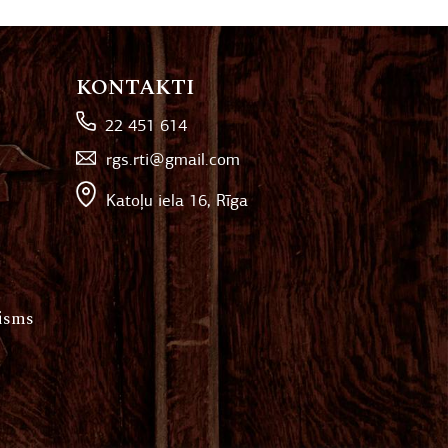
KONTAKTI
22 451 614
rgs.rti@gmail.com
Katoļu iela 16, Rīga
hisms