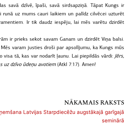
das savā dzīvē, īpaši, savā sirdsapziņā. Tāpat Kungs ir
i runā uz mums cauri laikiem un palīdz cilvēcei uzturēt
mentiem. Ir tik daudz iespēju, lai mēs varētu dzirdēt
urām ir prieks sekot savam Ganam un dzirdēt Viņa balsi.
t. Mēs varam justies droši par apsolījumu, ka Kungs mūs
visa tā, kas var nodarīt ļaunu. Lai piepildās vārdi:
Jērs,
ņus uz dzīvo ūdeņu avotiem
(Atkl 7:17). Amen!
NĀKAMAIS RAKSTS
ņemšana Latvijas Starpdiecēžu augstākajā garīgajā
seminārā