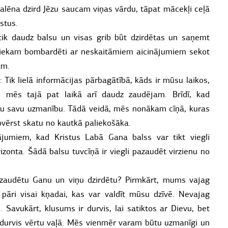
alēna dzird Jēzu saucam viņas vārdu, tāpat mācekļi ceļā
stus.
tik daudz balsu un visas grib būt dzirdētas un saņemt
ā tiekam bombardēti ar neskaitāmiem aicinājumiem sekot
ām.
 Tik lielā informācijas pārbagātībā, kāds ir mūsu laikos,
 mēs tajā pat laikā arī daudz zaudējam. Brīdī, kad
u savu uzmanību. Tādā veidā, mēs nonākam cīņā, kuras
ovērst skatu no kautkā paliekošāka.
ājumiem, kad Kristus Labā Gana balss var tikt viegli
onta. Šādā balsu tuvcīņā ir viegli pazaudēt virzienu no
pazaudētu Ganu un viņu dzirdētu? Pirmkārt, mums vajag
m pāri visai kņadai, kas var valdīt mūsu dzīvē. Nevajag
. Savukārt, klusums ir durvis, lai satiktos ar Dievu, bet
īs durvis vērtu vaļā. Mēs vienmēr varam būtu uzmanīgi un