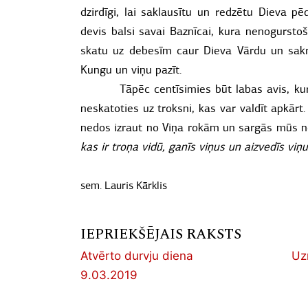
dzirdīgi, lai saklausītu un redzētu Dieva pē
devis balsi savai Baznīcai, kura nenogurstoš
skatu uz debesīm caur Dieva Vārdu un sakra
Kungu un viņu pazīt.
Tāpēc centīsimies būt labas avis, k
neskatoties uz troksni, kas var valdīt apkār
nedos izraut no Viņa rokām un sargās mūs no 
kas ir troņa vidū, ganīs viņus un aizvedīs vi
sem. Lauris Kārklis
IEPRIEKŠĒJAIS RAKSTS
Atvērto durvju diena
Uz
9.03.2019