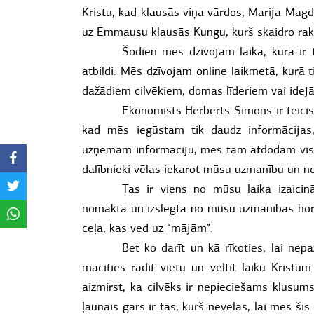
Kristu, kad klausās viņa vārdos, Marija Magd
uz Emmausu klausās Kungu, kurš skaidro rak
Šodien mēs dzīvojam laikā, kurā ir 
atbildi. Mēs dzīvojam online laikmetā, kur
dažādiem cilvēkiem, domas līderiem vai idej
Ekonomists Herberts Simons ir teicis:
kad mēs iegūstam tik daudz informācijas,
uzņemam informāciju, mēs tam atdodam vis
dalībnieki vēlas iekarot mūsu uzmanību un n
Tas ir viens no mūsu laika izaicin
nomākta un izslēgta no mūsu uzmanības horiz
ceļa, kas ved uz “mājām”.
Bet ko darīt un kā rīkoties, lai ne
mācīties radīt vietu un veltīt laiku Kristu
aizmirst, ka cilvēks ir nepieciešams klusums
ļaunais gars ir tas, kurš nevēlas, lai mēs š