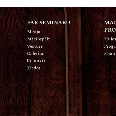
PAR SEMINĀRU
MĀC
PR
Misija
Mācībspēki
Kā ies
Vēsture
Prog
Galerija
Semin
Kontakti
Ziedot