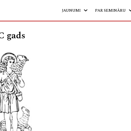
JAUNUMI
PAR SEMINĀRU
 C gads