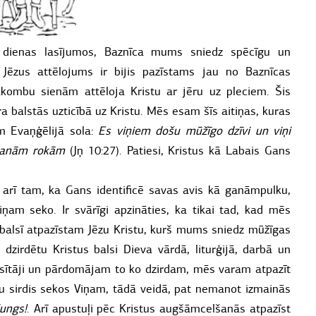
s dienas lasījumos, Baznīca mums sniedz spēcīgu un
 Jēzus attēlojums ir bijis pazīstams jau no Baznīcas
akombu sienām attēloja Kristu ar jēru uz pleciem. Šis
ra balstās uzticībā uz Kristu. Mēs esam šīs aitiņas, kuras
m Evaņģēlijā sola:
Es viņiem došu mūžīgo dzīvi un viņi
 manām rokām
(Jņ 10:27). Patiesi, Kristus kā Labais Gans
 arī tam, ka Gans identificē savas avis kā ganāmpulku,
iņam seko. Ir svārīgi apzināties, ka tikai tad, kad mēs
balsī atpazīstam Jēzu Kristu, kurš mums sniedz mūžīgas
dzirdētu Kristus balsi Dieva vārdā, liturģijā, darbā un
usītāji un pārdomājam to ko dzirdam, mēs varam atpazīt
u sirdis sekos Viņam, tādā veidā, pat nemanot izmainās
Kungs!
. Arī apustuļi pēc Kristus augšāmcelšanās atpazīst