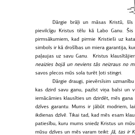
Dārgie brāļi un māsas Kristū, šī
pievilcīgu Kristus tēlu kā Labo Ganu. Šis
pirmsākumiem, kad pirmie Kristieši uz kat
simbols ir kā drošības un miera garantija, ku
paļaujas uz savu Ganu. Kristus klausītājie
neaizies bojā un neviens tās neizraus no
savos plecos mūs sola turēt ļoti stingri.
Dārgie draugi, pievērsīsim uzmanību
kas dzird savu ganu, pazīst viņa balsi un v
iemācāmies klausīties un dzirdēt, mēs gana 
dzīves garantu. Mums ir jābūt modriem, lai 
ikdienas dzīvē. Tikai tad, kad mēs esam kla
patiesību, kuru mums sniedz Kristus un mūs
mūsu dzīves un mēs varam teikt:
Jā, tas ir 