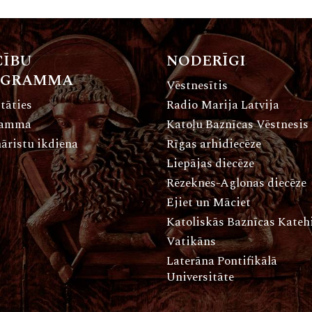
ĪBU
NODERĪGI
OGRAMMA
Vēstnesītis
tāties
Radio Marija Latvija
ramma
Katoļu Baznīcas Vēstnesis
āristu ikdiena
Rīgas arhidiecēze
Liepājas diecēze
Rēzeknes-Aglonas diecēze
Ejiet un Māciet
Katoliskās Baznīcas Kate
Vatikāns
Laterāna Pontifikālā
Universitāte