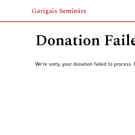
Garīgais Seminārs
Skip
to
Donation Fail
content
We're sorry, your donation failed to process. 