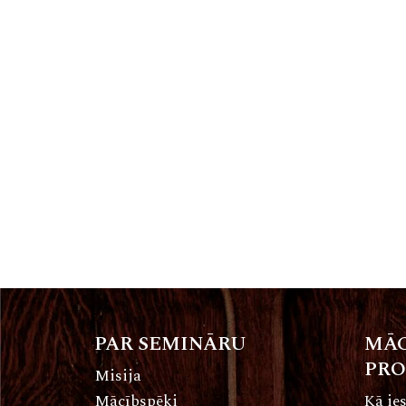
PAR SEMINĀRU
MĀC
PR
Misija
Mācībspēki
Kā ies