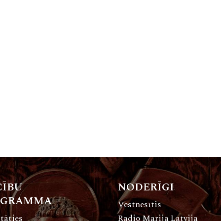
ĪBU
NODERĪGI
OGRAMMA
Vēstnesītis
tāties
Radio Marija Latvija