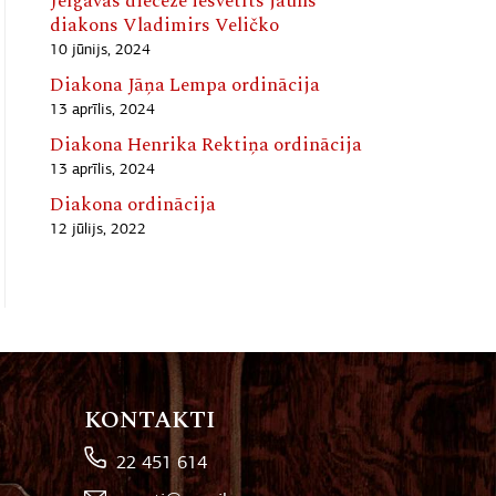
Jelgavas diecēzē iesvētīts jauns
diakons Vladimirs Veličko
10 jūnijs, 2024
Diakona Jāņa Lempa ordinācija
13 aprīlis, 2024
Diakona Henrika Rektiņa ordinācija
13 aprīlis, 2024
Diakona ordinācija
12 jūlijs, 2022
KONTAKTI
22 451 614