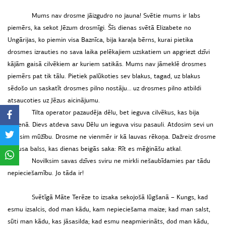
Mums nav drosme jāizgudro no jauna! Svētie mums ir labs
piemērs, ka sekot Jēzum drosmīgi. Šīs dienas svētā Elizabete no
Ungārijas, ko piemin visa Baznīca, bija karaļa bērns, kurai pietika
drosmes izrauties no sava laika pelēkajiem uzskatiem un apgriezt dzīvi
kājām gaisā cilvēkiem ar kuriem satikās. Mums nav jāmeklē drosmes
piemērs pat tik tālu. Pietiek palūkoties sev blakus, tagad, uz blakus
sēdošo un saskatīt drosmes pilno nostāju… uz drosmes pilno atbildi
atsaucoties uz Jēzus aicinājumu.
Tilta operator pazaudēja dēlu, bet ieguva cilvēkus, kas bija
vilcienā. Dievs atdeva savu Dēlu un ieguva visu pasauli. Atdosim sevi un
iegūsim mūžību. Drosme ne vienmēr ir kā lauvas rēkoņa. Dažreiz drosme
ir klusa balss, kas dienas beigās saka: Rīt es mēģināšu atkal.
Novilksim savas dzīves sviru ne mirkli nešaubīdamies par tādu
nepieciešamību. Jo tāda ir!
Svētīgā Māte Terēze to izsaka sekojošā lūgšanā –
Kungs, kad
esmu izsalcis, dod man kādu, kam nepieciešama maize; kad man salst,
sūti man kādu, kas jāsasilda; kad esmu neapmierināts, dod man kādu,