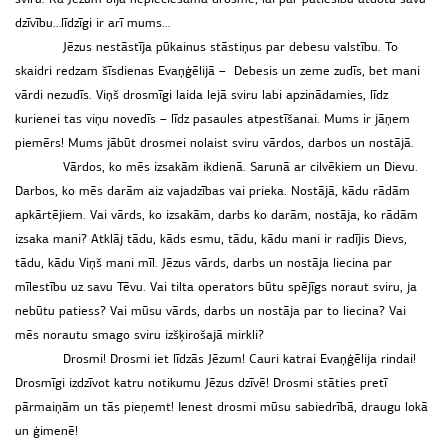
dzīvību…līdzīgi ir arī mums…
Jēzus nestāstīja pūkainus stāstiņus par debesu valstību. To
skaidri redzam šīsdienas Evaņģēlijā –
Debesis un zeme zudīs, bet mani
vārdi nezudīs. Viņš drosmīgi laida lejā sviru labi apzinādamies, līdz
kurienei tas viņu novedīs – līdz pasaules atpestīšanai. Mums ir jāņem
piemērs! Mums jābūt drosmei nolaist sviru vārdos, darbos un nostājā.
Vārdos, ko mēs izsakām ikdienā. Sarunā ar cilvēkiem un Dievu.
Darbos, ko mēs darām aiz vajadzības vai prieka. Nostājā, kādu rādām
apkārtējiem. Vai vārds, ko izsakām, darbs ko darām, nostāja, ko rādām
izsaka mani? Atklāj tādu, kāds esmu, tādu, kādu mani ir radījis Dievs,
tādu, kādu Viņš mani mīl. Jēzus vārds, darbs un nostāja liecina par
mīlestību uz savu Tēvu. Vai tilta operators būtu spējīgs noraut sviru, ja
nebūtu patiess? Vai mūsu vārds, darbs un nostāja par to liecina? Vai
mēs norautu smago sviru izšķirošajā mirkli?
Drosmi! Drosmi iet līdzās Jēzum! Cauri katrai Evaņģēlija rindai!
Drosmīgi izdzīvot katru notikumu Jēzus dzīvē! Drosmi stāties pretī
pārmaiņām un tās pieņemt! Ienest drosmi mūsu sabiedrībā, draugu lokā
un ģimenē!