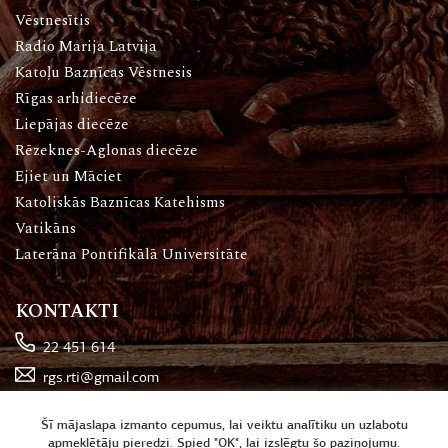
Vēstnesītis
Radio Marija Latvija
Katoļu Baznīcas Vēstnesis
Rīgas arhidiecēze
Liepājas diecēze
Rēzeknes-Aglonas diecēze
Ejiet un Māciet
Katoliskās Baznīcas Katehisms
Vatikāns
Laterāna Pontifikālā Universitāte
KONTAKTI
22 451 614
rgs.rti@gmail.com
Katoļu iela 16, Rīga
Šī mājaslapa izmanto cepumus, lai veiktu analītiku un uzlabotu
apmeklētāju pieredzi. Spied "OK", lai izslēgtu šo paziņojumu.