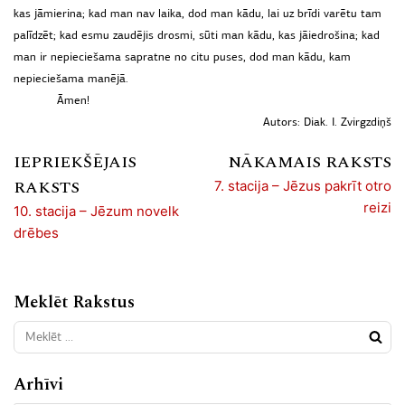
kas jāmierina; kad man nav laika, dod man kādu, lai uz brīdi varētu tam
palīdzēt; kad esmu zaudējis drosmi, sūti man kādu, kas jāiedrošina; kad
man ir nepieciešama sapratne no citu puses, dod man kādu, kam
nepieciešama manējā.
Āmen!
Autors: Diak. I. Zvirgzdiņš
IEPRIEKŠĒJAIS
NĀKAMAIS RAKSTS
RAKSTS
7. stacija – Jēzus pakrīt otro
reizi
10. stacija – Jēzum novelk
drēbes
Meklēt Rakstus
Arhīvi