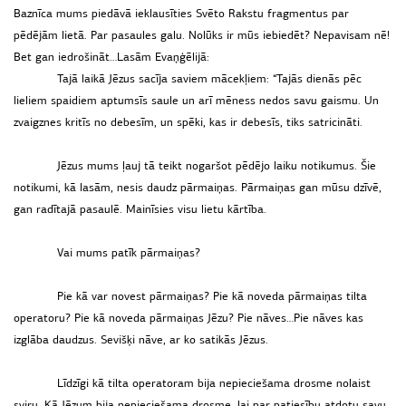
Baznīca mums piedāvā ieklausīties Svēto Rakstu fragmentus par
pēdējām lietā. Par pasaules galu. Nolūks ir mūs iebiedēt? Nepavisam nē!
Bet gan iedrošināt…Lasām Evaņģēlijā:
Tajā laikā Jēzus sacīja saviem mācekļiem: “Tajās dienās pēc
lieliem spaidiem aptumsīs saule un arī mēness nedos savu gaismu. Un
zvaigznes kritīs no debesīm, un spēki, kas ir debesīs, tiks satricināti.
Jēzus mums ļauj tā teikt nogaršot pēdējo laiku notikumus. Šie
notikumi, kā lasām, nesis daudz pārmaiņas. Pārmaiņas gan mūsu dzīvē,
gan radītajā pasaulē. Mainīsies visu lietu kārtība.
Vai mums patīk pārmaiņas?
Pie kā var novest pārmaiņas? Pie kā noveda pārmaiņas tilta
operatoru? Pie kā noveda pārmaiņas Jēzu? Pie nāves…Pie nāves kas
izglāba daudzus. Sevišķi nāve, ar ko satikās Jēzus.
Līdzīgi kā tilta operatoram bija nepieciešama drosme nolaist
sviru. Kā Jēzum bija nepieciešama drosme, lai par patiesību atdotu savu