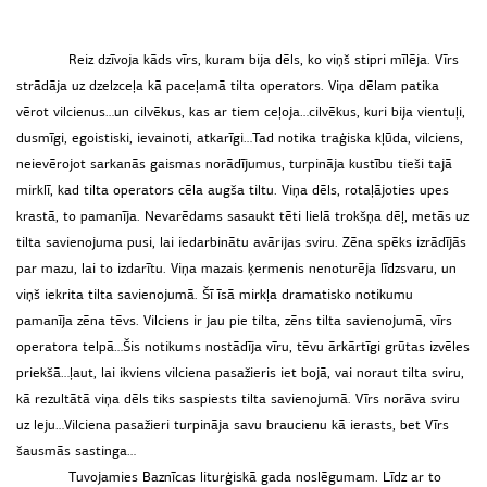
Reiz dzīvoja kāds vīrs, kuram bija dēls, ko viņš stipri mīlēja. Vīrs
strādāja uz dzelzceļa kā paceļamā tilta operators. Viņa dēlam patika
vērot vilcienus…un cilvēkus, kas ar tiem ceļoja…cilvēkus, kuri bija vientuļi,
dusmīgi, egoistiski, ievainoti, atkarīgi…Tad notika traģiska kļūda, vilciens,
neievērojot sarkanās gaismas norādījumus, turpināja kustību tieši tajā
mirklī, kad tilta operators cēla augša tiltu. Viņa dēls, rotaļājoties upes
krastā, to pamanīja. Nevarēdams sasaukt tēti lielā trokšņa dēļ, metās uz
tilta savienojuma pusi, lai iedarbinātu avārijas sviru. Zēna spēks izrādījās
par mazu, lai to izdarītu. Viņa mazais ķermenis nenoturēja līdzsvaru, un
viņš iekrita tilta savienojumā. Šī īsā mirkļa dramatisko notikumu
pamanīja zēna tēvs. Vilciens ir jau pie tilta, zēns tilta savienojumā, vīrs
operatora telpā…Šis notikums nostādīja vīru, tēvu ārkārtīgi grūtas izvēles
priekšā…ļaut, lai ikviens vilciena pasažieris iet bojā, vai noraut tilta sviru,
kā rezultātā viņa dēls tiks saspiests tilta savienojumā. Vīrs norāva sviru
uz leju…Vilciena pasažieri turpināja savu braucienu kā ierasts, bet Vīrs
šausmās sastinga…
Tuvojamies Baznīcas liturģiskā gada noslēgumam. Līdz ar to