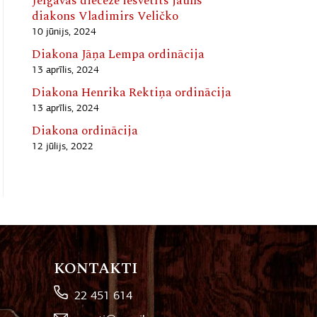
Jelgavas diecēzē iesvētīts jauns
diakons Vladimirs Veličko
10 jūnijs, 2024
Diakona Jāņa Lempa ordinācija
13 aprīlis, 2024
Diakona Henrika Rektiņa ordinācija
13 aprīlis, 2024
Diakona ordinācija
12 jūlijs, 2022
KONTAKTI
22 451 614