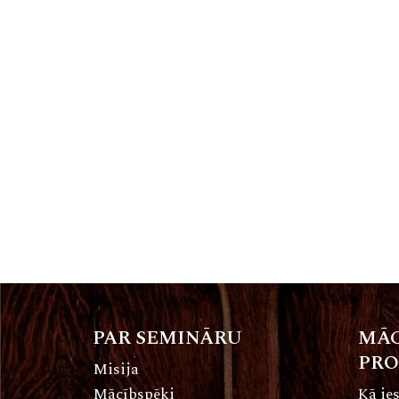
PAR SEMINĀRU
MĀC
PR
Misija
Mācībspēki
Kā ies