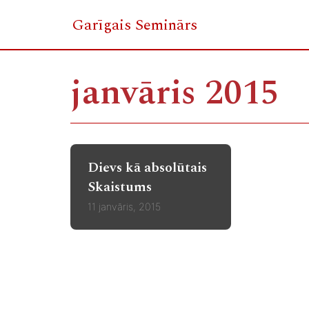
Garīgais Seminārs
Skip
to
janvāris 2015
content
Dievs kā absolūtais
Skaistums
11 janvāris, 2015