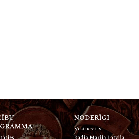
ĪBU
NODERĪGI
OGRAMMA
Vēstnesītis
tāties
Radio Marija Latvija