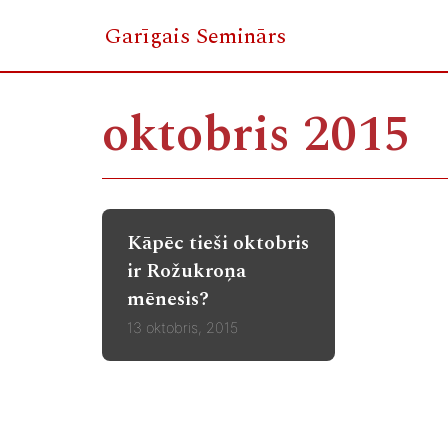
Garīgais Seminārs
Skip
to
oktobris 2015
content
Kāpēc tieši oktobris
ir Rožukroņa
mēnesis?
13 oktobris, 2015