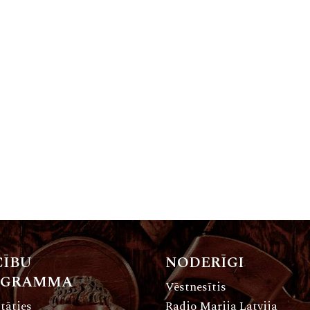
ĪBU
NODERĪGI
OGRAMMA
Vēstnesītis
tāties
Radio Marija Latvija