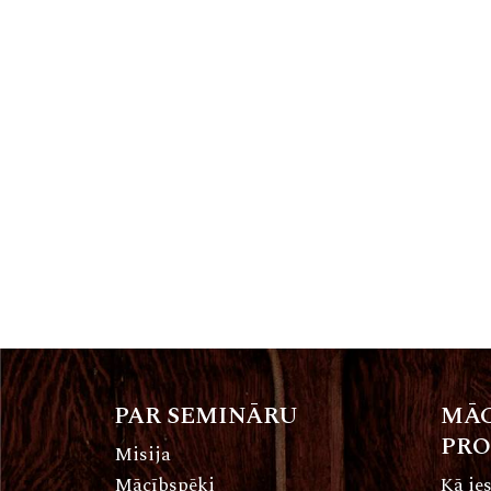
PAR SEMINĀRU
MĀC
PR
Misija
Mācībspēki
Kā ies