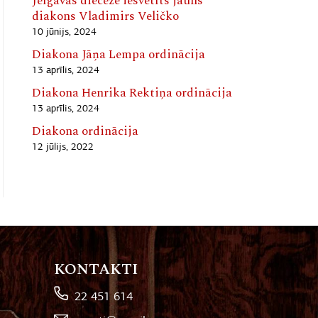
Jelgavas diecēzē iesvētīts jauns
diakons Vladimirs Veličko
10 jūnijs, 2024
Diakona Jāņa Lempa ordinācija
13 aprīlis, 2024
Diakona Henrika Rektiņa ordinācija
13 aprīlis, 2024
Diakona ordinācija
12 jūlijs, 2022
KONTAKTI
22 451 614