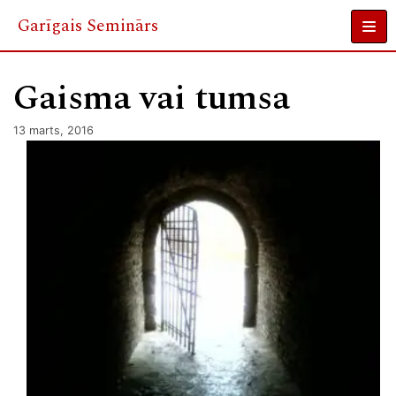
Garīgais Seminārs
Skip
to
Gaisma vai tumsa
content
13 marts, 2016