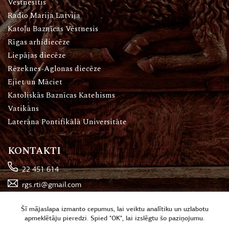
Vēstnesītis
Radio Marija Latvija
Katoļu Baznīcas Vēstnesis
Rīgas arhidiecēze
Liepājas diecēze
Rēzeknes-Aglonas diecēze
Ejiet un Māciet
Katoliskās Baznīcas Katehisms
Vatikāns
Laterāna Pontifikālā Universitāte
KONTAKTI
22 451 614
rgs.rti@gmail.com
Katoļu iela 16, Rīga
Šī mājaslapa izmanto cepumus, lai veiktu analītiku un uzlabotu
apmeklētāju pieredzi. Spied "OK", lai izslēgtu šo paziņojumu.