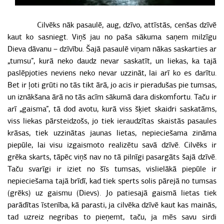
Cilvēks nāk pasaulē, aug, dzīvo, attīstās, cenšas dzīvē
kaut ko sasniegt. Viņš jau no paša sākuma saņem milzīgu
Dieva dāvanu – dzīvību. Šajā pasaulē viņam nākas saskarties ar
„tumsu”, kurā neko daudz nevar saskatīt, un liekas, ka tajā
paslēpjoties neviens neko nevar uzzināt, lai arī ko es darītu.
Bet ir ļoti grūti no tās tikt ārā, jo acis ir pieradušas pie tumsas,
un iznākšana ārā no tās acīm sākumā dara diskomfortu. Taču ir
arī „gaisma”, tā dod avotu, kurā viss šķiet skaidri saskatāms,
viss liekas pārsteidzošs, jo tiek ieraudzītas skaistās pasaules
krāsas, tiek uzzinātas jaunas lietas, nepieciešama zināma
piepūle, lai visu izgaismoto realizētu savā dzīvē. Cilvēks ir
grēka skarts, tāpēc viņš nav no tā pilnīgi pasargāts šajā dzīvē.
Taču svarīgi ir iziet no šīs tumsas, vislielākā piepūle ir
nepieciešama tajā brīdī, kad tiek sperts solis pārejā no tumsas
(grēks) uz gaismu (Dievs). Jo patiesajā gaismā lietas tiek
parādītas īstenība, kā parasti, ja cilvēka dzīvē kaut kas mainās,
tad uzreiz negribas to pieņemt, taču, ja mēs savu sirdi