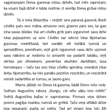
sagatavojam Dieva gaismai mūsu dzīvēs, tad mēs saprotam,
ka visam šajā dzīvē ir kāda nozīme, it sevišķi Dieva gribai mūsu
dzīvēs.
Tā ir liela žēlastība – redzēt sevi patiesā gaismā. Bieži
cilvēks pats sevi māna, attaisno sevi, glaimo pats sev, lai gan
zina savas kļūdas. Vai arī cilvēks grib pats izgaismot savu dzīvi
tikai paļaujoties uz sevi. Cilvēks var iekrist tikai šķietamas
gaismas meklēšanā, bet nonākt vēl lielākā tumsā un
apmaldīties, piemēram, viņš grib izgaismot savu dzīvi uzzinot
savu nākotni ar nodomu to izmainīt vai padarīt labāku, viņš
vēršas pie zīlniekiem, pievēršas okultām darbībām, lasa
horoskopus – taču tas viss tikai cilvēku apmāna, sniedzot tikai
ārēju šķietamību, ka tiks panāks pozitīvs rezultāts, un rezultātā
notiek sadarbība ar tumsu, ar ļauno garu.
Mums jālūdz no Dieva tā gaisma, kādā Dievs mūs redz.
Svētais Augustīns raksta: „Kungs, cik vēlu sāku tevi mīlēt!”
Svētā Augustīna bažas ir saprotamas. Pirmais viņa dzīves
posms pagāja maldos, tumsā un grēkā. Taču viņa vēlākā dzīve
bija neparasti gaiša un svēta. Tad arī viņam bija ļoti žēl