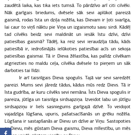
zaudētā laika, kas tika iets tumsā. To pārdzīvo arī citi cilvēki.
Nāk garīgais briedums, dvēsele sāk sevi aplūkot pareizā
gaismā, rodas īsta un dziļa nožēla, kas Dievam ir ļoti svarīga,
lai caur to viņš nāktu pie Viņa un izgaismotu savu sirdi. Kādēļ
tad cilvēks beidz sevi maldināt un iesāk īstu dzīvi, dzīvi
patiesības gaismā? Tādēļ, ka reiz sevi ieraudzīja tādu, kāds
patiesībā ir, iedrošinājās ielūkoties patiesībai acīs un sekoja
patiesības gaismai. Tā ir Dieva žēlastība, kas palīdz cilvēkam
atgriezties no maldu ceļa, cilvēka dvēsele to pieņem un sāk
darboties tai līdzi.
Ir arī taisnīgais Dieva spogulis. Tajā var sevi saredzēt
pareizi. Mums sevi jāredz tādus, kādus mūs redz Dievs. Tā ir
īsta gudrība, ar kuru cilvēks sevi nemāna. Īsts Dieva spogulis ir
pareiza, jūtīga un taisnīga sirdsapziņa. Izveidot labu un jūtīgu
sirdsapziņu ir liels sasniegums garīgajā dzīvē. To veidojot
vajadzīga lūgšana, upuris, pašatsacīšanās un grēku nožēla.
Lūgšana ir sastapšanās ar Dievu un dzīve ar Viņu. Sastopoties
ar Dievu, mēs gūstam Dieva gaismu, Dieva mīlestību, un mēs