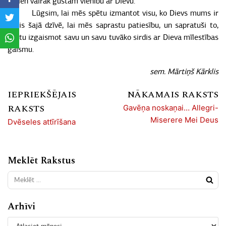
arvien vairāk gūstam vienību ar Dievu.
Lūgsim, lai mēs spētu izmantot visu, ko Dievs mums ir
devis šajā dzīvē, lai mēs saprastu patiesību, un sapratuši to,
spētu izgaismot savu un savu tuvāko sirdis ar Dieva mīlestības
gaismu.
sem. Mārtiņš Kārklis
IEPRIEKŠĒJAIS
NĀKAMAIS RAKSTS
RAKSTS
Gavēņa noskaņai… Allegri-
Miserere Mei Deus
Dvēseles attīrīšana
Meklēt Rakstus
Arhīvi