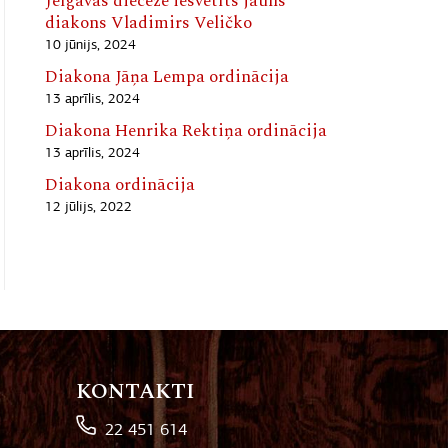
Jelgavas diecēzē iesvētīts jauns
diakons Vladimirs Veličko
10 jūnijs, 2024
Diakona Jāņa Lempa ordinācija
13 aprīlis, 2024
Diakona Henrika Rektiņa ordinācija
13 aprīlis, 2024
Diakona ordinācija
12 jūlijs, 2022
KONTAKTI
22 451 614