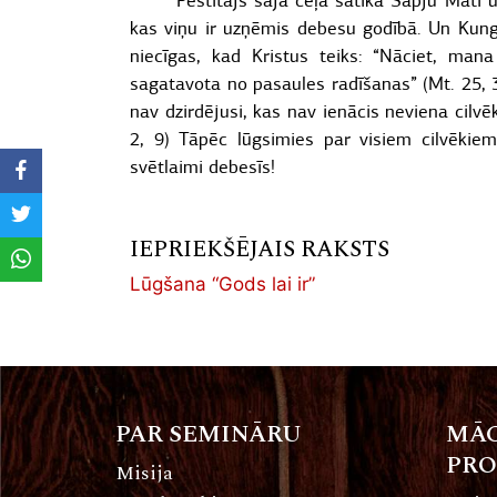
Pestītājs šajā ceļā satika Sāpju Māti un 
kas viņu ir uzņēmis debesu godībā. Un Kungs
niecīgas, kad Kristus teiks: “Nāciet, mana
sagatavota no pasaules radīšanas” (Mt. 25, 
nav dzirdējusi, kas nav ienācis neviena cilvēk
2, 9) Tāpēc lūgsimies par visiem cilvēkiem
svētlaimi debesīs!
IEPRIEKŠĒJAIS RAKSTS
Lūgšana “Gods lai ir”
PAR SEMINĀRU
MĀC
PR
Misija