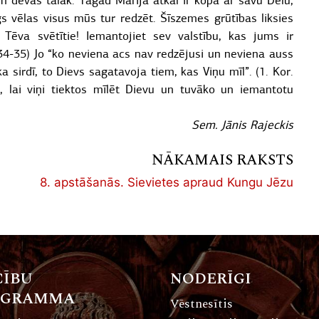
devās tālāk. Tagad Marija atkal ir kopā ar savu Dēlu,
 vēlas visus mūs tur redzēt. Šīszemes grūtības liksies
 Tēva svētītie! Iemantojiet sev valstību, kas jums ir
34-35) Jo “ko neviena acs nav redzējusi un neviena auss
a sirdī, to Dievs sagatavoja tiem, kas Viņu mīl”. (1. Kor.
, lai viņi tiektos mīlēt Dievu un tuvāko un iemantotu
Sem. Jānis Rajeckis
NĀKAMAIS RAKSTS
8. apstāšanās. Sievietes apraud Kungu Jēzu
ĪBU
NODERĪGI
OGRAMMA
Vēstnesītis