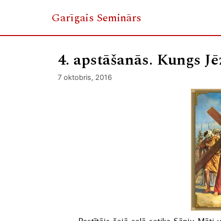
Garīgais Seminārs
Skip
to
4. apstāšanās. Kungs Jē
content
7 oktobris, 2016