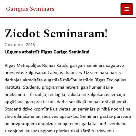
Garīgais Seminārs
Skip
to
Ziedot Semināram!
content
7 oktobris, 2016
Lūgums atbalstīt Rīgas Garīgo Semināru!
Rīgas Metropolijas Romas katoļu garīgais seminārs sagatavo
priesterus kalpošanai Latvijas draudzēs. Uz semināra bāzes
darbojas akreditēta augstākā mācību iestāde Rīgas Teoloģijas
institūts. Studentu programmā ietverti gan humanitārie
priekšmeti – filozofija, teoloģija, valodu un kalpošanas iemaņu
apgūšana, gan praktiskais darbs sociālajā un pastorālajā jomā.
Studenti dzīvo kopmītnē uz vietas un seminārs pilnībā nodrošina
viņu ēdināšanu un sadzīves apstākļus. Seminārs pastāv pārsvarā
no brīvprātīgiem draudžu ziedojumiem, gadā tās ir 3 svētdienu
ziedojumi, ar kuru apjomu pietiek tikai kārtējo izdevumu