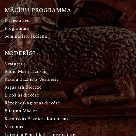
MĀCĪBU PROGRAMMA
Kā iestāties
Programma
Semināristu ikdiena
NODERĪGI
Vēstnesītis
Radio Marija Latvija
Katoļu Baznīcas Vēstnesis
Rīgas arhidiecēze
Liepājas diecēze
Rēzeknes-Aglonas diecēze
Ejiet un Māciet
Katoliskās Baznīcas Katehisms
Vatikāns
Laterāna Pontifikālā Universitāte