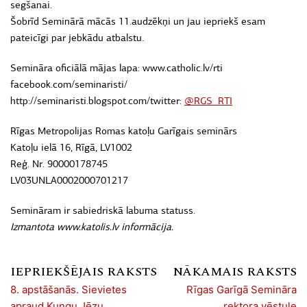
segšanai.
Šobrīd Seminārā mācās 11.audzēkņi un jau iepriekš esam
pateicīgi par jebkādu atbalstu.
Semināra oficiālā mājas lapa: www.catholic.lv/rti
facebook.com/seminaristi/
http://seminaristi.blogspot.com/twitter:
@RGS_RTI
Rīgas Metropolijas Romas katoļu Garīgais seminārs
Katoļu ielā 16, Rīgā, LV1002
Reģ. Nr. 90000178745
LV03UNLA0002000701217
Semināram ir sabiedriskā labuma statuss.
Izmantota www.katolis.lv informācija.
IEPRIEKŠĒJAIS RAKSTS
NĀKAMAIS RAKSTS
8. apstāšanās. Sievietes
Rīgas Garīgā Semināra
apraud Kungu Jēzu
rektora vēstule