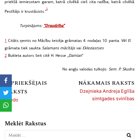
priekšā
iemiesotam
garam,
katrā
cilvēkā
cieš
cita
radība,
katrā
cilvēkā
2
Pestītājs
ir
krustāsists.
”
“Draudzība”
Turpinājums:
1
Citāts ņemts no Mācību teicēja grāmatas 4. nodaļas 10. panta. Vēl šī
grāmata tiek saukta
Salamans mācītājs
vai
Ekleziastses
2
Bukleta
autors
šeit
citē
H.
Hesse
„
Damian
”
No angļu valodas tulkojis:
Sem. P. Skudra
IEPRIEKŠĒJAIS
NĀKAMAIS RAKSTS
RAKSTS
Dzejnieka Andreja Eglīša
simtgades svinības
Credo
Meklēt Rakstus