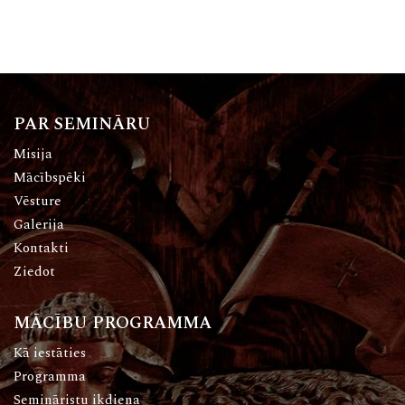
PAR SEMINĀRU
Misija
Mācībspēki
Vēsture
Galerija
Kontakti
Ziedot
MĀCĪBU PROGRAMMA
Kā iestāties
Programma
Semināristu ikdiena