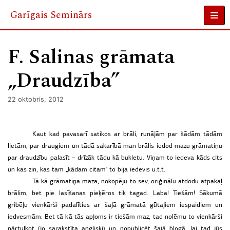
Garīgais Seminārs
Skip
to
F. Salinas grāmata
content
„Draudzība”
22 oktobris, 2012
Kaut kad pavasarī satikos ar brāli, runājām par šādām tādām
lietām, par draugiem un tādā sakarībā man brālis iedod mazu grāmatiņu
par draudzību palasīt – drīzāk tādu kā bukletu. Viņam to iedeva kāds cits
un kas zin, kas tam „kādam citam” to bija iedevis u.t.t.
Tā kā grāmatiņa maza, nokopēju to sev, oriģinālu atdodu atpakaļ
brālim, bet pie lasīšanas pieķēros tik tagad. Laba! Tiešām! Sākumā
gribēju vienkārši padalīties ar šajā grāmatā gūtajiem iespaidiem un
iedvesmām. Bet tā kā tās apjoms ir tiešām maz, tad nolēmu to vienkārši
pārtulkot (jo sarakstīta angliski) un nopublicēt šajā blogā, lai tad jūs