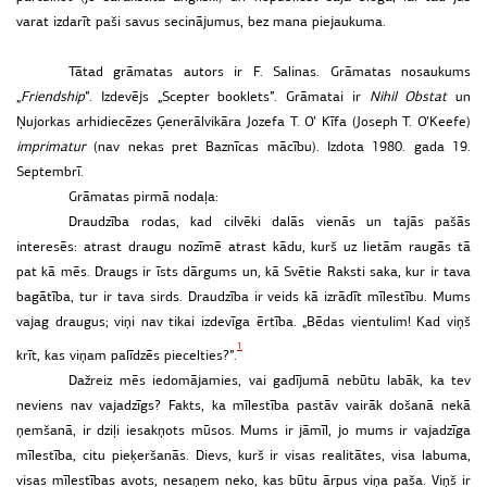
varat izdarīt paši savus secinājumus, bez mana piejaukuma.
Tātad grāmatas autors ir F. Salinas. Grāmatas nosaukums
„
Friendship
”. Izdevējs „Scepter booklets”. Grāmatai ir
Nihil Obstat
un
Ņujorkas arhidiecēzes Ģenerālvikāra Jozefa T. O’ Kīfa (Joseph T. O’Keefe)
imprimatur
(nav nekas pret Baznīcas mācību). Izdota 1980. gada 19.
Septembrī.
Grāmatas pirmā nodaļa:
Draudzība
rodas,
kad
cilvēki
dalās
vienās
un
tajās
pašās
interesēs:
atrast
draugu
nozīmē
atrast
kādu,
kurš
uz
lietām
raugās
tā
pat
kā
mēs.
Draugs
ir
īsts
dārgums
un,
kā
Svētie
Raksti
saka,
kur
ir
tava
bagātība,
tur
ir
tava
sirds.
Draudzība
ir
veids
kā
izrādīt
mīlestību.
Mums
vajag
draugus;
viņi
nav
tikai
izdevīga
ērtība.
„
Bēdas
vientulim!
Kad
viņš
1
krīt,
kas
viņam
palīdzēs
piecelties?
”
.
Dažreiz
mēs
iedomājamies,
vai
gadījumā
nebūtu
labāk,
ka
tev
neviens
nav
vajadzīgs?
Fakts,
ka
mīlestība
pastāv
vairāk
došanā
nekā
ņemšanā,
ir
dziļi
iesakņots
mūsos.
Mums
ir
jāmīl,
jo
mums
ir
vajadzīga
mīlestība,
citu
pieķeršanās.
Dievs,
kurš
ir
visas
realitātes,
visa
labuma,
visas
mīlestības
avots,
nesaņem
neko,
kas
būtu
ārpus
viņa
paša.
Viņš
ir