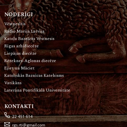
NODERĪGI
Vēstnesītis
Radio Marija Latvija
Katoļu Baznīcas Vēstnesis
Rīgas arhidiecēze
Liepājas diecēze
Rēzeknes-Aglonas diecēze
Ejiet un Māciet
Katoliskās Baznīcas Katehisms
Vatikāns
Laterāna Pontifikālā Universitāte
KONTAKTI
22 451 614
rgs.rti@gmail.com