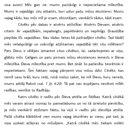
visa
avots!
Mēs
gan
ne:
mums
pastāvīgi
ir
nepieciešama
mīlestība.
Mums
ir
vajadzīgs
citu
atbalsts,
kuri
uztur
pašu
mūsu
eksistenci.
Mums
vajag
kādu,
kas
mūs
mīl
jo
esam,
eksistējam,
vienkārši
tādus,
kādi
esam.
Cilvēks
pēc
dabas
ir
atvērts
attīstībai.
Atvērts
Dievam,
atvērts
citiem.
Ar
vajadzībām,
nepabeigts,
papildināms
un
nepilnīgs.
Draudzība
piepilda
šīs
vajadzības.
Nav
tādas
lietas
kā
pašradījies
cilvēks.
Tad
kādēļ
mēs
nelabprātīgi
un
svārstīgi
atzīstamies
vajadzībā
tikt
citu
mīlētiem?
Pats
Dievs
ir
vēlējies
izmantot
citus
cilvēkus,
lai,
sadarbojoties
ar
viņu,
glābtu
mūs.
Galīgais
un
pats
pirmais
mūsu
eksistences
iemesls
ir
Dieva
mīlestība:
Dieva
mīlestība
pret
mums.
Bet
zināt
šo
patiesību
teorētiski
ir
nepietiekami.
Šim
faktam
vajag
pārņemt
visu
mūsu
dzīvi.
Cilvēks,
kas
nemīl
savu
brāli,
kuru
redz,
runā
melus
sakot,
ka
mīl
Dievu,
kuru
neredz,
mums
atklāj
Raksti
(sal.
1 Jņ
4:20
).
Tā
pat
nav
iespējams
neviltoti
mīlēt
radības,
nemīlot
to
Radītāju.
Katrs
cilvēks
ir
radīts
pēc
Dieva
attēla
un
līdzības.
Katrā
cilvēkā
mēs
varam
atrast
vismaz
to
pamatlabumu
un
no
tā
izrietošo
pievilcību,
ja
mēs
vienkārši
atzīstam
faktu,
ka
viņš
ir
radīts
pēc
dievišķa
attēla.
Pašā
cilvēka
klātbūtnē
vien
mums
vajag
izturēties
ar
cieņu,
pat
tad,
ja
viņa
uzskati
atšķiras
no
mūsējiem.
„
Katrā
cilvēkā
mēs
tiekam
nolikti