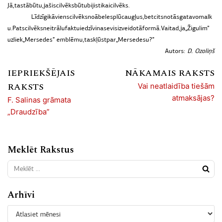
Jā,
tas
tā
būtu,
ja
šis
cilvēks
būtu
bijis
tikai
cilvēks.
Līdzīgi
kā
viens
cilvēks
no
ābeles
plūc
augļus,
bet
cits
no
tās
gatavo
malk
u.
Pats
cilvēks
neitrālu
faktu
iedzīvina
sevis
izveidotā
formā.
Vai
tad,
ja
„
Žigulim
”
uzliek
„
Mersedes
”
emblēmu,
tas
kļūst
par
„
Mersedesu?
”
Autors:
D. Ozoliņš
IEPRIEKŠĒJAIS
NĀKAMAIS RAKSTS
RAKSTS
Vai neatlaidība tiešām
atmaksājas?
F. Salinas grāmata
„Draudzība”
Meklēt Rakstus
Arhīvi