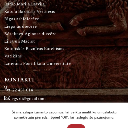
Radio Marija Latvija
Katoļu Baznīcas Vēstnesis
Rīgas arhidiecēze
Liepājas diecēze
Rēzeknes-Aglonas diecēze
Ejiet un Māciet
Katoliskās Baznīcas Katehisms
Vatikāns
Laterāna Pontifikālā Universitāte
KONTAKTI
22 451 614
rgs.rti@gmail.com
Katoļu iela 16, Rīga
Šī mājaslapa izmanto cepumus, lai veiktu analītiku un uzlabotu
apmeklētāju pieredzi. Spied "OK", lai izslēgtu šo paziņojumu.