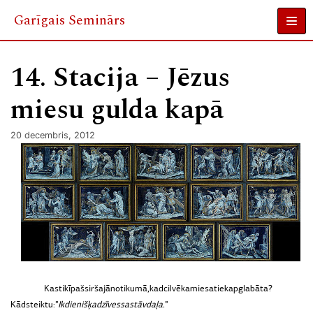
Garīgais Seminārs
Skip
to
14. Stacija – Jēzus
content
miesu gulda kapā
20 decembris, 2012
Kas
tik
īpašs
ir
šajā
notikumā,
kad
cilvēka
miesa
tiek
apglabāta?
K
āds
teiktu:
”
Ikdienišķa
dzīves
sastāvdaļa.
”