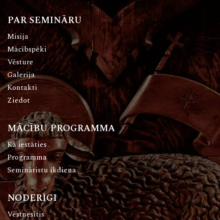
PAR SEMINĀRU
Misija
Mācībspēki
Vēsture
Galerija
Kontakti
Ziedot
MĀCĪBU PROGRAMMA
Kā iestāties
Programma
Semināristu ikdiena
NODERĪGI
Vēstnesītis