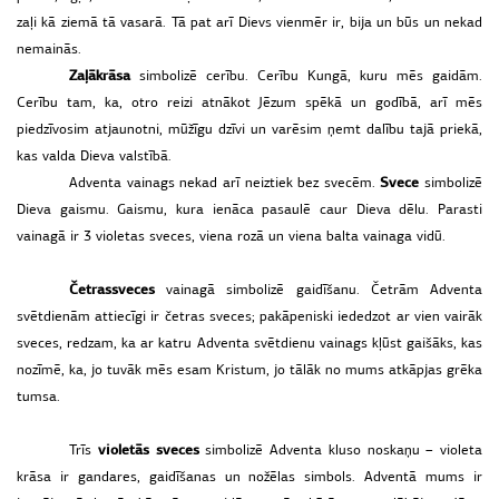
zaļi kā ziemā tā vasarā. Tā pat arī Dievs vienmēr ir, bija un būs un nekad
nemainās.
Zaļā
krāsa
simbolizē cerību. Cerību Kungā, kuru mēs gaidām.
Cerību tam, ka, otro reizi atnākot Jēzum spēkā un godībā, arī mēs
piedzīvosim atjaunotni, mūžīgu dzīvi un varēsim ņemt dalību tajā priekā,
kas valda Dieva valstībā.
Svece
Adventa vainags nekad arī neiztiek bez svecēm.
simbolizē
Dieva gaismu. Gaismu, kura ienāca pasaulē caur Dieva dēlu. Parasti
vainagā ir 3 violetas sveces, viena rozā un viena balta vainaga vidū.
Četras
sveces
vainagā simbolizē gaidīšanu. Četrām Adventa
svētdienām attiecīgi ir četras sveces; pakāpeniski iededzot ar vien vairāk
sveces, redzam, ka ar katru Adventa svētdienu vainags kļūst gaišāks, kas
nozīmē, ka, jo tuvāk mēs esam Kristum, jo tālāk no mums atkāpjas grēka
tumsa.
violetās
sveces
Trīs
simbolizē Adventa kluso noskaņu – violeta
krāsa ir gandares, gaidīšanas un nožēlas simbols. Adventā mums ir