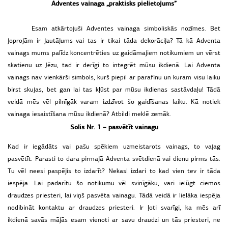
Adventes vainaga „praktisks pielietojums”
Esam atkārtojuši Adventes vainaga simboliskās nozīmes. Bet
joprojām ir jautājums vai tas ir tikai tāda dekorācija? Tā kā Adventa
vainags mums palīdz koncentrēties uz gaidāmajiem notikumiem un vērst
skatienu uz Jēzu, tad ir derīgi to integrēt mūsu ikdienā. Lai Adventa
vainags nav vienkārši simbols, kurš piepil ar parafīnu un kuram visu laiku
birst skujas, bet gan lai tas kļūst par mūsu ikdienas sastāvdaļu! Tādā
veidā mēs vēl pilnīgāk varam izdzīvot šo gaidīšanas laiku. Kā notiek
vainaga iesaistīšana mūsu ikdienā? Atbildi meklē zemāk.
Solis Nr. 1 – pasvētīt vainagu
Kad ir iegādāts vai pašu spēkiem uzmeistarots vainags, to vajag
pasvētīt. Parasti to dara pirmajā Adventa svētdienā vai dienu pirms tās.
Tu vēl neesi paspējis to izdarīt? Nekas! izdari to kad vien tev ir tāda
iespēja. Lai padarītu šo notikumu vēl svinīgāku, vari ielūgt ciemos
draudzes priesteri, lai viņš pasvēta vainagu. Tādā veidā ir lielāka iespēja
nodibināt kontaktu ar draudzes priesteri. Ir ļoti svarīgi, ka mēs arī
ikdienā savās mājās esam vienoti ar savu draudzi un tās priesteri, ne