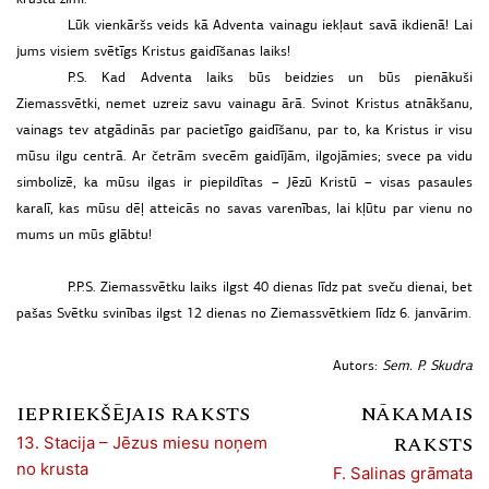
Lūk vienkāršs veids kā Adventa vainagu iekļaut savā ikdienā! Lai
jums visiem svētīgs Kristus gaidīšanas laiks!
P.S. Kad Adventa laiks būs beidzies un būs pienākuši
Ziemassvētki, nemet uzreiz savu vainagu ārā. Svinot Kristus atnākšanu,
vainags tev atgādinās par pacietīgo gaidīšanu, par to, ka Kristus ir visu
mūsu ilgu centrā. Ar četrām svecēm gaidījām, ilgojāmies; svece pa vidu
simbolizē, ka mūsu ilgas ir piepildītas – Jēzū Kristū – visas pasaules
karalī, kas mūsu dēļ atteicās no savas varenības, lai kļūtu par vienu no
mums un mūs glābtu!
P.P.S. Ziemassvētku laiks ilgst 40 dienas līdz pat sveču dienai, bet
pašas Svētku svinības ilgst 12 dienas no Ziemassvētkiem līdz 6. janvārim.
Autors:
Sem. P. Skudra
IEPRIEKŠĒJAIS RAKSTS
NĀKAMAIS
RAKSTS
13. Stacija – Jēzus miesu noņem
no krusta
F. Salinas grāmata