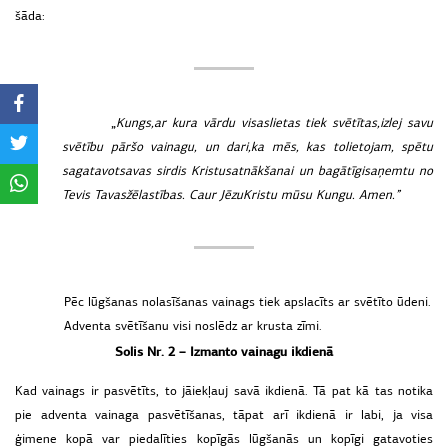
šāda:
„
Kungs,
ar
kura
vārdu
visas
lietas
tiek
svētītas,
izlej
savu
svētību
pār
šo
vainagu,
un
dari,
ka
mēs,
kas
to
lietojam,
spētu
sagatavot
savas
sirdis
Kristus
atnākšanai
un
bagātīgi
saņemtu
no
Tevis
Tavas
žēlastības.
Caur
Jēzu
Kristu
mūsu
Kungu.
Amen.
”
Pēc lūgšanas nolasīšanas vainags tiek apslacīts ar svētīto ūdeni.
Adventa svētīšanu visi noslēdz ar krusta zīmi.
Solis Nr. 2 – Izmanto vainagu ikdienā
Kad vainags ir pasvētīts, to jāiekļauj savā ikdienā. Tā pat kā tas notika
pie adventa vainaga pasvētīšanas, tāpat arī ikdienā ir labi, ja visa
ģimene kopā var piedalīties kopīgās lūgšanās un kopīgi gatavoties