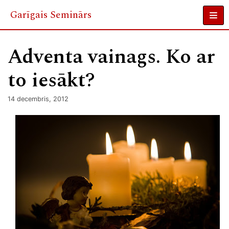
Garīgais Seminārs
Skip
to
Adventa vainags. Ko ar
content
to iesākt?
14 decembris, 2012