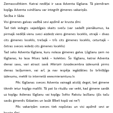
Ziemassvētkiem. Katrai nedēļai ir sava Adventa lūgšana. Tā piemēram
kopīgu Adventa svinēšanu var integrēt ģimenes vakariņās.
Secība ir šāda:
Visi ģimenes galvas vadībā sevi apzīmē ar krusta zīmi.
Tad tiek iedegts vajadzīgais skaits sveču (var sadalīt pienākumus, ka
pirmajā nedēļā vienu sveci aizdedz viens ģimenes loceklis, otrajā – divas
cits ģimenes loceklis, trešajā – trīs cits ģimenes loceklis, ceturtajā –
četras sveces iededz cits ģimenes loceklis)
Tad seko Adventa lūgšana, kuru nolasa ģimenes galva. Lūgšanu ņem no
lūgšanas, ko lasa Mises laikā – kolektes. Šo lūgšanu, katrai Adventa
dienai savu, vari atrast savā
Mieram
tuvu
decembra izdevumā pirms
dienas lasījumiem, vai arī, ja nav iespēja iegādāties šo brīnišķīgo
izdevumu, meklē to internetā www.mieramtuvu.lv.
Pēc lūgšanas sveces Adventa vainagā atstāj degot, bet ģimene
tikmēr ietur kopīgo maltīti. Tā pat šo rituālu var veikt, kad ģimene sanāk
uz kopīgu ikdienas lūgšanu vai kopīgu Svēto Rakstu lasīšanu (jūs taču
savās ģimenēs lūdzaties un lasāt Bībeli kopā vai ne?)
Pēc vakariņām sveces tiek nopūstas un visi apzīmē sevi ar
krusta zīmi.