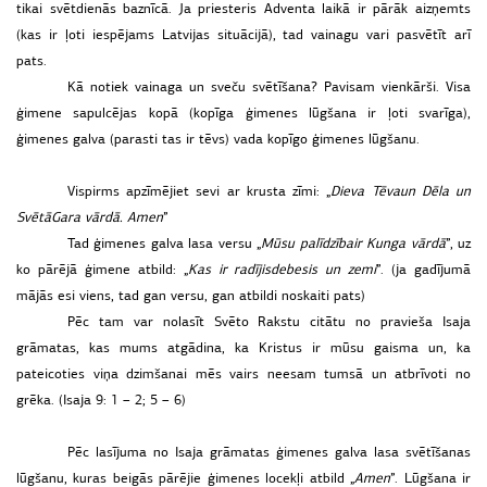
tikai svētdienās baznīcā. Ja priesteris Adventa laikā ir pārāk aizņemts
(kas ir ļoti iespējams Latvijas situācijā), tad vainagu vari pasvētīt arī
pats.
Kā notiek vainaga un sveču svētīšana? Pavisam vienkārši. Visa
ģimene sapulcējas kopā (kopīga ģimenes lūgšana ir ļoti svarīga),
ģimenes galva (parasti tas ir tēvs) vada kopīgo ģimenes lūgšanu.
Vispirms apzīmējiet sevi ar krusta zīmi: „
Dieva
Tēva
un
Dēla
un
Svētā
Gara
vārdā.
Amen
”
Tad ģimenes galva lasa versu „
Mūsu
palīdzība
ir
Kunga
vārdā
”, uz
ko pārējā ģimene atbild: „
Kas
ir
radījis
debesis
un
zemi
”. (ja gadījumā
mājās esi viens, tad gan versu, gan atbildi noskaiti pats)
Pēc tam var nolasīt Svēto Rakstu citātu no pravieša Isaja
grāmatas, kas mums atgādina, ka Kristus ir mūsu gaisma un, ka
pateicoties viņa dzimšanai mēs vairs neesam tumsā un atbrīvoti no
grēka. (Isaja 9: 1 – 2; 5 – 6)
Pēc lasījuma no Isaja grāmatas ģimenes galva lasa svētīšanas
lūgšanu, kuras beigās pārējie ģimenes locekļi atbild „
Amen
”. Lūgšana ir