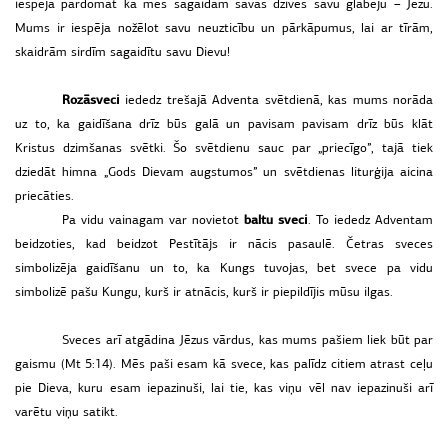
iespēja pārdomāt kā mēs sagaidām savās dzīvēs savu glābēju – Jēzu.
Mums ir iespēja nožēlot savu neuzticību un pārkāpumus, lai ar tīrām,
skaidrām sirdīm sagaidītu savu Dievu!
Rozā
sveci
iededz trešajā Adventa svētdienā, kas mums norāda
uz to, ka gaidīšana drīz būs galā un pavisam pavisam drīz būs klāt
Kristus dzimšanas svētki. Šo svētdienu sauc par „priecīgo”, tajā tiek
dziedāt himna „Gods Dievam augstumos” un svētdienas liturģija aicina
priecāties.
baltu
sveci
Pa vidu vainagam var novietot
. To iededz Adventam
beidzoties, kad beidzot Pestītājs ir nācis pasaulē. Četras sveces
simbolizēja gaidīšanu un to, ka Kungs tuvojas, bet svece pa vidu
simbolizē pašu Kungu, kurš ir atnācis, kurš ir piepildījis mūsu ilgas.
Sveces arī atgādina Jēzus vārdus, kas mums pašiem liek būt par
gaismu (Mt 5:14). Mēs paši esam kā svece, kas palīdz citiem atrast ceļu
pie Dieva, kuru esam iepazinuši, lai tie, kas viņu vēl nav iepazinuši arī
varētu viņu satikt.