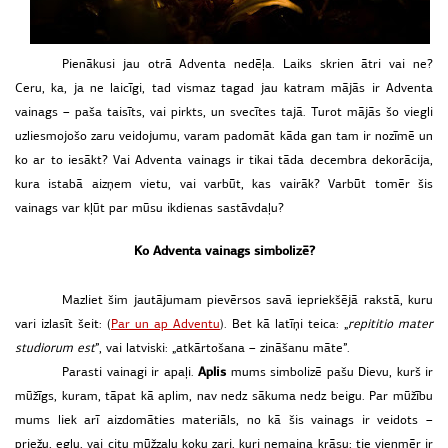
Pienākusi jau otrā Adventa nedēļa. Laiks skrien ātri vai ne?
Ceru, ka, ja ne laicīgi, tad vismaz tagad jau katram mājās ir Adventa
vainags – paša taisīts, vai pirkts, un svecītes tajā. Turot mājās šo viegli
uzliesmojošo zaru veidojumu, varam padomāt kāda gan tam ir nozīmē un
ko ar to iesākt? Vai Adventa vainags ir tikai tāda decembra dekorācija,
kura istabā aizņem vietu, vai varbūt, kas vairāk? Varbūt tomēr šis
vainags var kļūt par mūsu ikdienas sastāvdaļu?
Ko Adventa vainags simbolizē?
Mazliet šim jautājumam pievērsos savā iepriekšējā rakstā, kuru
vari izlasīt šeit: (
Par un ap Adventu
). Bet kā latīņi teica: „
repititio mater
studiorum est
”, vai latviski: „atkārtošana – zināšanu māte”.
Aplis
Parasti vainagi ir apaļi.
mums simbolizē pašu Dievu, kurš ir
mūžīgs, kuram, tāpat kā aplim, nav nedz sākuma nedz beigu. Par mūžību
mums liek arī aizdomāties materiāls, no kā šis vainags ir veidots –
priežu, egļu, vai citu mūžzaļu koku zari, kuri nemaina krāsu; tie vienmēr ir