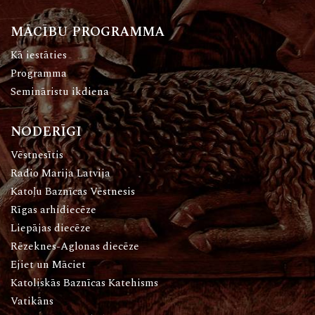
MĀCĪBU PROGRAMMA
Kā iestāties
Programma
Semināristu ikdiena
NODERĪGI
Vēstnesītis
Radio Marija Latvija
Katoļu Baznīcas Vēstnesis
Rīgas arhidiecēze
Liepājas diecēze
Rēzeknes-Aglonas diecēze
Ejiet un Māciet
Katoliskās Baznīcas Katehisms
Vatikāns