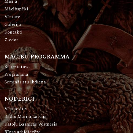
Misija
Mācībspēki
Vēsture
Galerija
Kontakti
Ziedot
MĀCĪBU PROGRAMMA
Kā iestāties
Programma
Semināristu ikdiena
NODERĪGI
Vēstnesītis
Radio Marija Latvija
Katoļu Baznīcas Vēstnesis
Rīgas arhidiecēze