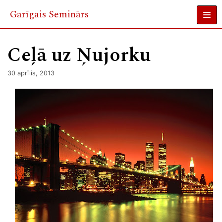
Garīgais Seminārs
Skip
to
Ceļā uz Ņujorku
content
30 aprīlis, 2013