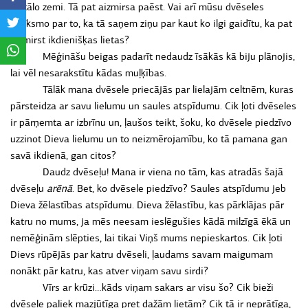
šo tālo zemi. Tā pat aizmirsa paēst. Vai arī mūsu dvēseles
nelīksmo par to, ka tā saņem ziņu par kaut ko ilgi gaidītu, ka pat
aizmirst ikdienišķas lietas?
Mēģināšu beigas padarīt nedaudz īsākās kā biju plānojis,
lai vēl nesarakstītu kādas muļķības.
Tālāk mana dvēsele priecājās par lielajām celtnēm, kuras
pārsteidza ar savu lielumu un saules atspīdumu. Cik ļoti dvēseles
ir pārņemta ar izbrīnu un, ļaušos teikt, šoku, ko dvēsele piedzīvo
uzzinot Dieva lielumu un to neizmērojamību, ko tā pamana gan
savā ikdienā, gan citos?
Daudz dvēseļu! Mana ir viena no tām, kas atradās šajā
dvēseļu
arēnā
. Bet, ko dvēsele piedzīvo? Saules atspīdumu jeb
Dieva žēlastības atspīdumu. Dieva žēlastību, kas pārklājas pār
katru no mums, ja mēs neesam ieslēgušies kādā milzīgā ēkā un
nemēģinām slēpties, lai tikai Viņš mums nepieskartos. Cik ļoti
Dievs rūpējās par katru dvēseli, ļaudams savam maigumam
nonākt pār katru, kas atver viņam savu sirdi?
Vīrs ar krūzi…kāds viņam sakars ar visu šo? Cik bieži
dvēsele paliek mazjūtīga pret dažām lietām? Cik tā ir neprātīga,