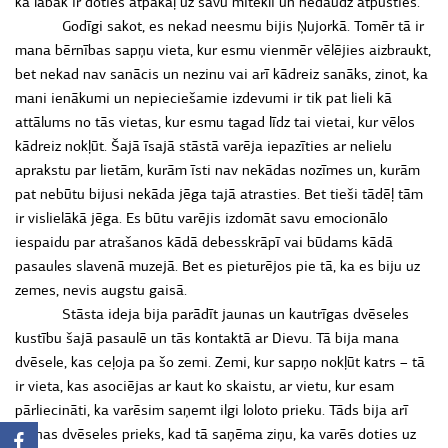
ka labāk ir doties atpakaļ uz savu mitekli un nedaudz atpūsties.
Godīgi sakot, es nekad neesmu bijis Ņujorkā. Tomēr tā ir
mana bērnības sapņu vieta, kur esmu vienmēr vēlējies aizbraukt,
bet nekad nav sanācis un nezinu vai arī kādreiz sanāks, zinot, ka
mani ienākumi un nepieciešamie izdevumi ir tik pat lieli kā
attālums no tās vietas, kur esmu tagad līdz tai vietai, kur vēlos
kādreiz nokļūt. Šajā īsajā stāstā varēja iepazīties ar nelielu
aprakstu par lietām, kurām īsti nav nekādas nozīmes un, kurām
pat nebūtu bijusi nekāda jēga tajā atrasties. Bet tieši tādēļ tām
ir vislielākā jēga. Es būtu varējis izdomāt savu emocionālo
iespaidu par atrašanos kādā debesskrāpī vai būdams kādā
pasaules slavenā muzejā. Bet es pieturējos pie tā, ka es biju uz
zemes, nevis augstu gaisā.
Stāsta ideja bija parādīt jaunas un kautrīgas dvēseles
kustību šajā pasaulē un tās kontaktā ar Dievu. Tā bija mana
dvēsele, kas ceļoja pa šo zemi. Zemi, kur sapņo nokļūt katrs – tā
ir vieta, kas asociējas ar kaut ko skaistu, ar vietu, kur esam
pārliecināti, ka varēsim saņemt ilgi loloto prieku. Tāds bija arī
manas dvēseles prieks, kad tā saņēma ziņu, ka varēs doties uz