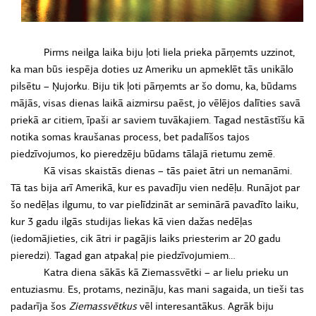
Pirms neilga laika biju ļoti liela prieka pārņemts uzzinot,
ka man būs iespēja doties uz Ameriku un apmeklēt tās unikālo
pilsētu – Ņujorku. Biju tik ļoti pārņemts ar šo domu, ka, būdams
mājās, visas dienas laikā aizmirsu paēst, jo vēlējos dalīties savā
priekā ar citiem, īpaši ar saviem tuvākajiem. Tagad nestāstīšu kā
notika somas kraušanas process, bet padalīšos tajos
piedzīvojumos, ko pieredzēju būdams tālajā rietumu zemē.
Kā visas skaistās dienas – tās paiet ātri un nemanāmi.
Tā tas bija arī Amerikā, kur es pavadīju vien nedēļu. Runājot par
šo nedēļas ilgumu, to var pielīdzināt ar seminārā pavadīto laiku,
kur 3 gadu ilgās studijas liekas kā vien dažas nedēļas
(iedomājieties, cik ātri ir pagājis laiks priesterim ar 20 gadu
pieredzi). Tagad gan atpakaļ pie piedzīvojumiem…
Katra diena sākās kā Ziemassvētki – ar lielu prieku un
entuziasmu. Es, protams, nezināju, kas mani sagaida, un tieši tas
padarīja šos
Ziemassvētkus
vēl interesantākus. Agrāk biju