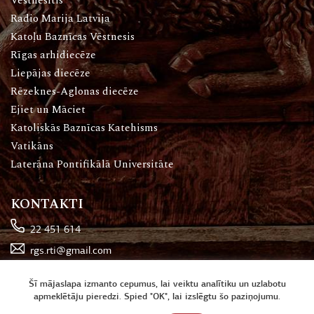
Vēstnesītis
Radio Marija Latvija
Katoļu Baznīcas Vēstnesis
Rīgas arhidiecēze
Liepājas diecēze
Rēzeknes-Aglonas diecēze
Ejiet un Māciet
Katoliskās Baznīcas Katehisms
Vatikāns
Laterāna Pontifikālā Universitāte
KONTAKTI
22 451 614
rgs.rti@gmail.com
Katoļu iela 16, Rīga
Šī mājaslapa izmanto cepumus, lai veiktu analītiku un uzlabotu
apmeklētāju pieredzi. Spied "OK", lai izslēgtu šo paziņojumu.