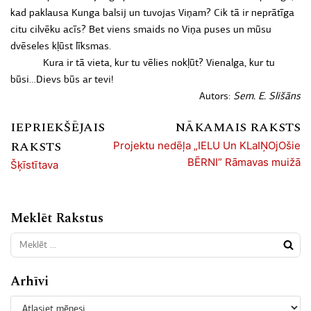
kad paklausa Kunga balsij un tuvojas Viņam? Cik tā ir neprātīga
citu cilvēku acīs? Bet viens smaids no Viņa puses un mūsu
dvēseles kļūst līksmas.
Kura ir tā vieta, kur tu vēlies nokļūt? Vienalga, kur tu
būsi…Dievs būs ar tevi!
Autors:
Sem. E. Slišāns
IEPRIEKŠĒJAIS
NĀKAMAIS RAKSTS
RAKSTS
Projektu nedēļa „IELU Un KLaIŅOjOšie
BĒRNI” Rāmavas muižā
Šķīstītava
Meklēt Rakstus
Arhīvi