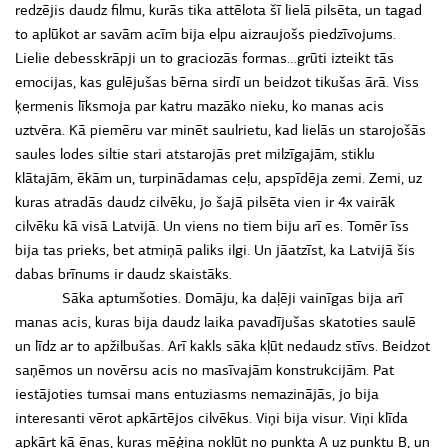
redzējis daudz filmu, kurās tika attēlota šī lielā pilsēta, un tagad
to aplūkot ar savām acīm bija elpu aizraujošs piedzīvojums.
Lielie debesskrāpji un to graciozās formas…grūti izteikt tās
emocijas, kas gulējušas bērna sirdī un beidzot tikušas ārā. Viss
ķermenis līksmoja par katru mazāko nieku, ko manas acis
uztvēra. Kā piemēru var minēt saulrietu, kad lielās un starojošās
saules lodes siltie stari atstarojās pret milzīgajām, stiklu
klātajām, ēkām un, turpinādamas ceļu, apspīdēja zemi. Zemi, uz
kuras atradās daudz cilvēku, jo šajā pilsēta vien ir 4x vairāk
cilvēku kā visā Latvijā. Un viens no tiem biju arī es. Tomēr īss
bija tas prieks, bet atmiņā paliks ilgi. Un jāatzīst, ka Latvijā šis
dabas brīnums ir daudz skaistāks.
Sāka aptumšoties. Domāju, ka daļēji vainīgas bija arī
manas acis, kuras bija daudz laika pavadījušas skatoties saulē
un līdz ar to apžilbušas. Arī kakls sāka kļūt nedaudz stīvs. Beidzot
saņēmos un novērsu acis no masīvajām konstrukcijām. Pat
iestājoties tumsai mans entuziasms nemazinājās, jo bija
interesanti vērot apkārtējos cilvēkus. Viņi bija visur. Viņi klīda
apkārt kā ēnas, kuras mēģina nokļūt no punkta A uz punktu B, un