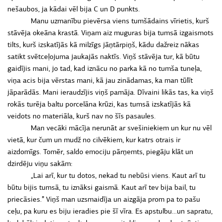
nešaubos, ja kādai vēl bija C un D punkts.
Manu uzmanību pievērsa viens tumšādains vīrietis, kurš
stāvēja okeāna krastā. Viņam aiz muguras bija tumsā izgaismots
tilts, kurš izskatījās kā milzīgs jāņtārpiņš, kādu dažreiz nākas
satikt svētceļojuma jaukajās naktīs. Viņš stāvēja tur, kā būtu
gaidījis mani, jo tad, kad iznācu no parka kā no tumša tuneļa,
viņa acis bija vērstas mani, kā jau zinādamas, ka man tūlīt
jāparādās. Mani ieraudzījis viņš pamāja. Dīvaini likās tas, ka viņš
rokās turēja baltu porcelāna krūzi, kas tumsā izskatījās kā
veidots no materiāla, kurš nav no šīs pasaules.
Man vecāki mācīja nerunāt ar svešiniekiem un kur nu vēl
vietā, kur čum un mudž no cilvēkiem, kur katrs otrais ir
aizdomīgs. Tomēr, saldo emociju pārņemts, piegāju klāt un
dzirdēju viņu sakām:
„Lai arī, kur tu dotos, nekad tu nebūsi viens. Kaut arī tu
būtu bijis tumsā, tu iznāksi gaismā. Kaut arī tev bija bail, tu
priecāsies.” Viņš man uzsmaidīja un aizgāja prom pa to pašu
ceļu, pa kuru es biju ieradies pie šī vīra. Es apstulbu…un sapratu,