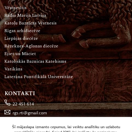
Vēstnesītis
Radio Marija Latvija
Katoļu Baznīcas Vēstnesis
Rīgas arhidiecēze
Liepājas diecēze
Rēzeknes-Aglonas diecēze
Ejiet un Māciet
Katoliskās Baznīcas Katehisms
Vatikāns
Laterāna Pontifikālā Universitāte
KONTAKTI
22 451 614
rgs.rti@gmail.com
Katoļu iela 16, Rīga
Šī mājaslapa izmanto cepumus, lai veiktu analītiku un uzlabotu