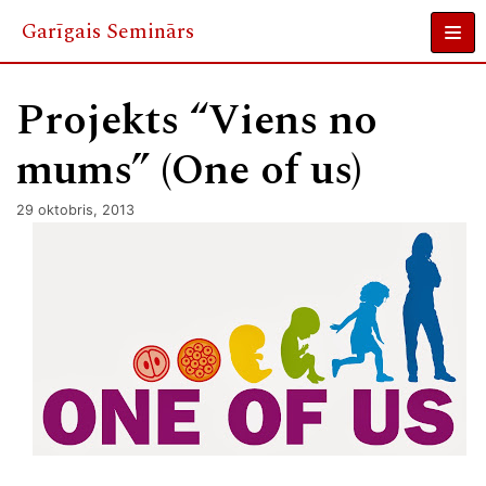
Garīgais Seminārs
Skip
to
Projekts “Viens no
content
mums” (One of us)
29 oktobris, 2013