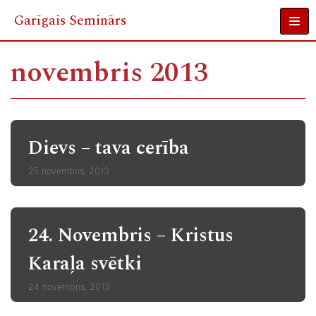
Garīgais Seminārs
Skip
to
novembris 2013
content
Dievs – tava cerība
25 novembris, 2013
24. Novembris – Kristus
Karaļa svētki
24 novembris, 2013