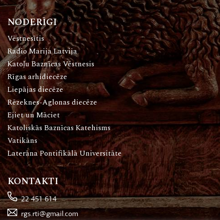
NODERĪGI
Vēstnesītis
Radio Marija Latvija
Katoļu Baznīcas Vēstnesis
Rīgas arhidiecēze
Liepājas diecēze
Rēzeknes-Aglonas diecēze
Ejiet un Māciet
Katoliskās Baznīcas Katehisms
Vatikāns
Laterāna Pontifikālā Universitāte
KONTAKTI
22 451 614
rgs.rti@gmail.com