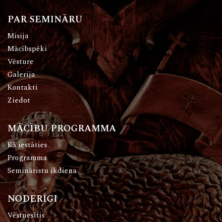
PAR SEMINĀRU
Misija
Mācībspēki
Vēsture
Galerija
Kontakti
Ziedot
MĀCĪBU PROGRAMMA
Kā iestāties
Programma
Semināristu ikdiena
NODERĪGI
Vēstnesītis