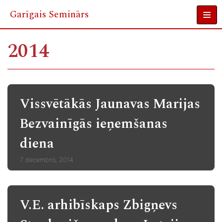
Garīgais Seminārs
Skip
to
2014
content
Vissvētākās Jaunavas Marijas
Bezvainīgās ieņemšanas
diena
7 decembris, 2014
V.E. arhibīskaps Zbigņevs