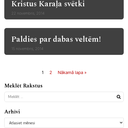
Kristus Karaļa svētki
22 novembris, 2014
Paldies par dabas veltēm!
15 novembris, 2014
1
2
Nākamā lapa »
Meklēt Rakstus
Arhīvi