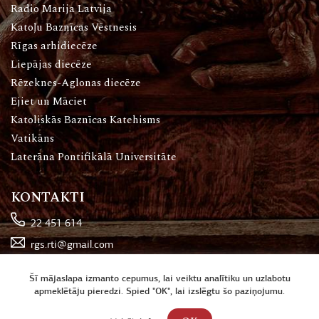
Radio Marija Latvija
Katoļu Baznīcas Vēstnesis
Rīgas arhidiecēze
Liepājas diecēze
Rēzeknes-Aglonas diecēze
Ejiet un Māciet
Katoliskās Baznīcas Katehisms
Vatikāns
Laterāna Pontifikālā Universitāte
KONTAKTI
22 451 614
rgs.rti@gmail.com
Katoļu iela 16, Rīga
Šī mājaslapa izmanto cepumus, lai veiktu analītiku un uzlabotu
apmeklētāju pieredzi. Spied "OK", lai izslēgtu šo paziņojumu.