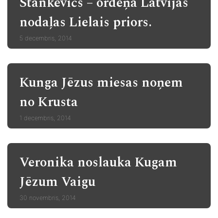
Stankevičs – ordeņa Latvijas
nodaļas Lielais priors.
5 decembris, 2014
Kunga Jēzus miesas noņem
no Krusta
1 decembris, 2014
Veronika noslauka Kugam
Jēzum Vaigu
30 novembris, 2014