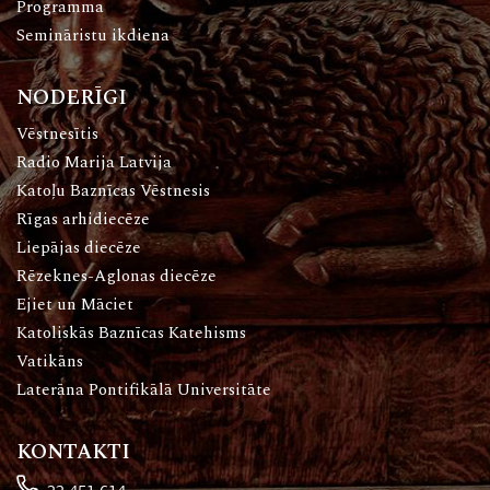
Programma
Semināristu ikdiena
NODERĪGI
Vēstnesītis
Radio Marija Latvija
Katoļu Baznīcas Vēstnesis
Rīgas arhidiecēze
Liepājas diecēze
Rēzeknes-Aglonas diecēze
Ejiet un Māciet
Katoliskās Baznīcas Katehisms
Vatikāns
Laterāna Pontifikālā Universitāte
KONTAKTI