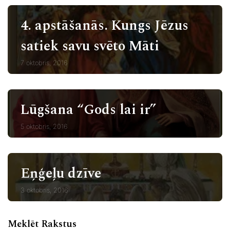
4. apstāšanās. Kungs Jēzus
satiek savu svēto Māti
7 oktobris, 2016
Lūgšana “Gods lai ir”
5 oktobris, 2016
Eņģeļu dzīve
3 oktobris, 2016
Meklēt Rakstus