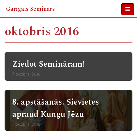
Garīgais Seminārs
Skip
to
oktobris 2016
content
Ziedot Semināram!
7 oktobris, 2016
8. apstāšanās. Sievietes
apraud Kungu Jēzu
7 oktobris, 2016