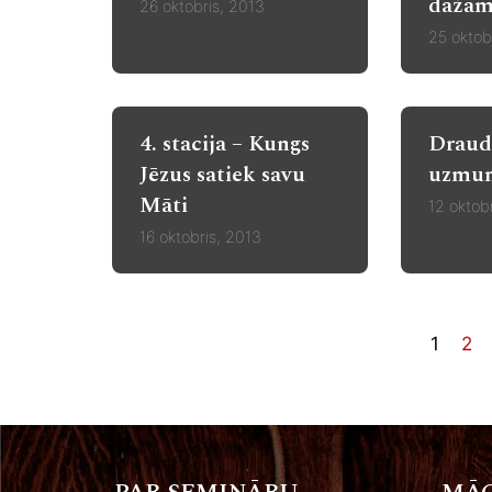
dažā
26 oktobris, 2013
25 oktob
4. stacija – Kungs
Draud
Jēzus satiek savu
uzmun
Māti
12 oktob
16 oktobris, 2013
1
2