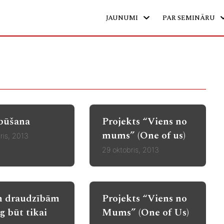
JAUNUMI
PAR SEMINĀRU
būšana
Projekts “Viens no
mums” (One of us)
ris, 2013
29 oktobris, 2013
 draudzībām
Projekts “Viens no
g būt tikai
Mums” (One of Us)