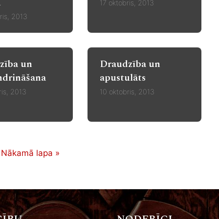
m
17 oktobris, 2013
ris, 2013
zība un
Draudzība un
drināšana
apustulāts
ris, 2013
10 oktobris, 2013
Nākamā lapa »