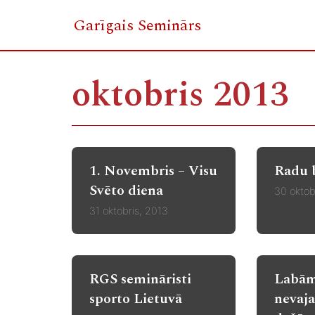
Garīgais Seminārs
Skip
to
oktobris 2013
content
1. Novembris – Visu
Radu 
Svēto diena
30 oktob
31 oktobris, 2013
RGS semināristi
Labām
sporto Lietuvā
nevaja